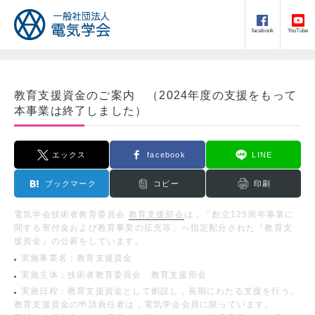
facebook
YouTube
教育支援資金のご案内 （2024年度の支援をもって
本事業は終了しました）
エックス
facebook
LINE
ブックマーク
コピー
印刷
電気学会技術者教育委員会
教育支援部会
は，「創立125周年事業に
関する寄付金および教育事業の拡充等」へ指定配分された『教育支
援資金』の公募をしています。
実施事業名：教育支援資金
実施主体：技術者教育委員会 教育支援部会
実施日程：教育支援資金として創設し，長期にわたる支援を行う。
教育支援資金の申請責任者は，電気学会会員に限っています。