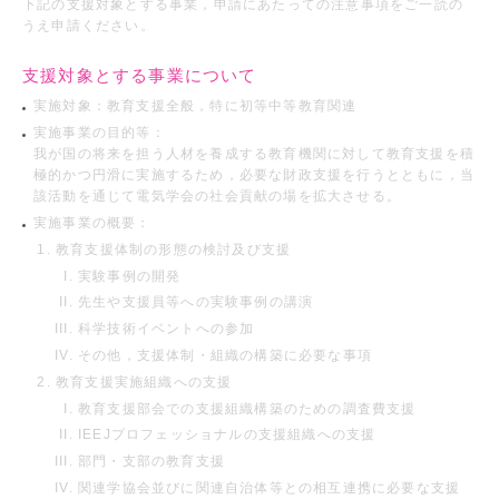
下記の支援対象とする事業，申請にあたっての注意事項をご一読の
うえ申請ください。
支援対象とする事業について
実施対象：教育支援全般，特に初等中等教育関連
実施事業の目的等：
我が国の将来を担う人材を養成する教育機関に対して教育支援を積
極的かつ円滑に実施するため，必要な財政支援を行うとともに，当
該活動を通じて電気学会の社会貢献の場を拡大させる。
実施事業の概要：
教育支援体制の形態の検討及び支援
実験事例の開発
先生や支援員等への実験事例の講演
科学技術イベントへの参加
その他，支援体制・組織の構築に必要な事項
教育支援実施組織への支援
教育支援部会での支援組織構築のための調査費支援
IEEJプロフェッショナルの支援組織への支援
部門・支部の教育支援
関連学協会並びに関連自治体等との相互連携に必要な支援