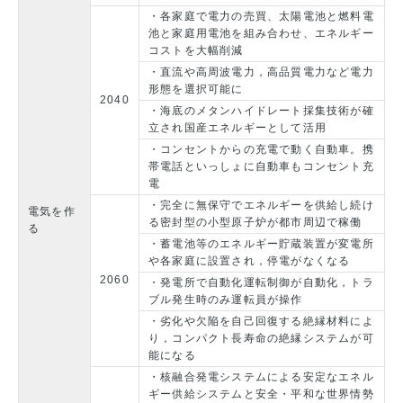
・各家庭で電力の売買、太陽電池と燃料電
池と家庭用電池を組み合わせ、エネルギー
コストを大幅削減
・直流や高周波電力，高品質電力など電力
形態を選択可能に
2040
・海底のメタンハイドレート採集技術が確
立され国産エネルギーとして活用
・コンセントからの充電で動く自動車。携
帯電話といっしょに自動車もコンセント充
電
・完全に無保守でエネルギーを供給し続け
電気を作
る密封型の小型原子炉が都市周辺で稼働
る
・蓄電池等のエネルギー貯蔵装置が変電所
や各家庭に設置され，停電がなくなる
2060
・発電所で自動化運転制御が自動化，トラ
ブル発生時のみ運転員が操作
・劣化や欠陥を自己回復する絶縁材料によ
り，コンパクト長寿命の絶縁システムが可
能になる
・核融合発電システムによる安定なエネル
ギー供給システムと安全・平和な世界情勢