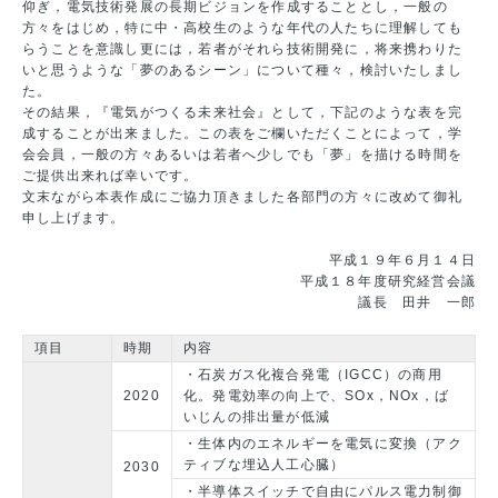
仰ぎ，電気技術発展の長期ビジョンを作成することとし，一般の
方々をはじめ，特に中・高校生のような年代の人たちに理解しても
らうことを意識し更には，若者がそれら技術開発に，将来携わりた
いと思うような「夢のあるシーン」について種々，検討いたしまし
た。
その結果，『電気がつくる未来社会』として，下記のような表を完
成することが出来ました。この表をご欄いただくことによって，学
会会員，一般の方々あるいは若者へ少しでも「夢」を描ける時間を
ご提供出来れば幸いです。
文末ながら本表作成にご協力頂きました各部門の方々に改めて御礼
申し上げます。
平成１９年６月１４日
平成１８年度研究経営会議
議長 田井 一郎
項目
時期
内容
・石炭ガス化複合発電（IGCC）の商用
2020
化。発電効率の向上で、SOx，NOx，ば
いじんの排出量が低減
・生体内のエネルギーを電気に変換（アク
ティブな埋込人工心臓）
2030
・半導体スイッチで自由にパルス電力制御