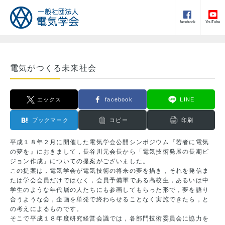
facebook
YouTube
電気がつくる未来社会
エックス
facebook
LINE
ブックマーク
コピー
印刷
平成１８年２月に開催した電気学会公開シンポジウム『若者に電気
の夢を』におきまして，長谷川元会長から「電気技術発展の長期ビ
ジョン作成」についての提案がございました。
この提案は，電気学会が電気技術の将来の夢を描き，それを発信ま
たは学会会員だけではなく，会員予備軍である高校生，あるいは中
学生のような年代層の人たちにも参画してもらった形で，夢を語り
合うような会，企画を単発で終わらせることなく実施できたら，と
の考えによるものです。
そこで平成１８年度研究経営会議では，各部門技術委員会に協力を