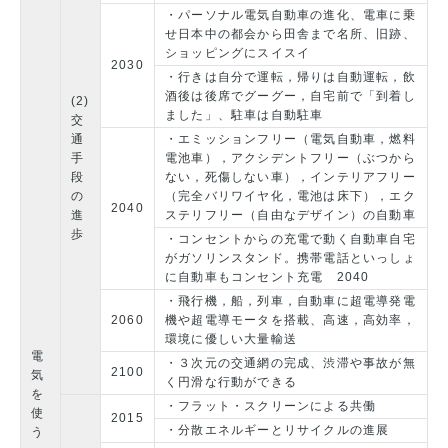
・パーソナル電気自動車の進化、電車に乗
せ日本中の都会から田舎まで名所、旧跡、
ショッピングにスイスイ
2030
・行きは自分で運転，帰りは自動運転，飲
酒後は後席でグーグー，自宅前で「到着し
(2)
ました」、駐車は自動駐車
交
通
・エミッションフリー（電気自動車，燃料
手
電池車），アクシデントフリー（ぶつから
段
ない，死傷しない車），インテリアフリー
の
（完全バリワイヤ化，電池は床下），エク
2040
進
ステリフリー（自由なデザイン）の自動車
歩
・コンセントからの充電で動く自動車自宅
がガソリンスタンド。携帯電話といっしょ
に自動車もコンセント充電 2040
・飛行機，船，列車，自動車に超電導発電
2060
機や超電導モータを搭載、高速，高効率，
環境に優しい大量輸送
電
・３次元の交通網の完成、渋滞や事故が無
2100
気
く円滑な行動ができる
を
・フラット・スクリーンによる共働
使
2015
・分散エネルギーとリサイクルの進展
う