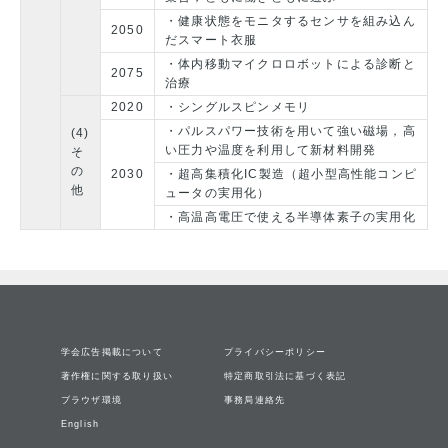
・健康状態をモニタするセンサを組み込ん
2050
だスマート衣服
・体内移動マイクロロボットによる診断と
2075
治療
2020
・シングルスピンメモリ
・パルスパワー技術を用いて強い磁場，高
(4)
い圧力や温度を利用して新材料開発
そ
の
2030
・超高集積化IC製造（超小型高性能コンピ
他
ュータの実用化）
・高温高電圧で使える半導体素子の実用化
学会広告掲載について
プライバシーポリシー
著作権に関する取り扱い
特定商取引法に基づく表記
ブラウザ環境
事務局連絡先
English