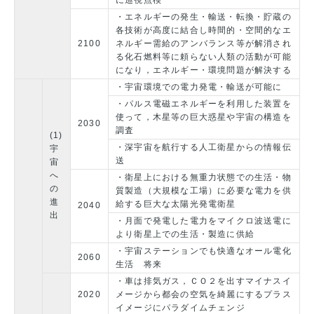
に巡視点検
・エネルギーの発生・輸送・転換・貯蔵の
各技術が高度に結合し時間的・空間的なエ
2100
ネルギー需給のアンバランス等が解消され
る化石燃料等に頼らない人類の活動が可能
になり，エネルギー・環境問題が解決する
・宇宙環境での電力発電・輸送が可能に
・パルス電磁エネルギーを利用した装置を
使って，木星等の巨大惑星や宇宙の構造を
2030
調査
(1)
・深宇宙を航行する人工衛星からの情報伝
宇
送
宙
へ
・衛星上における無重力状態での生活・物
の
質製造（大規模な工場）に必要な電力を供
進
給する巨大な太陽光発電衛星
2040
出
・月面で発電した電力をマイクロ波送電に
より衛星上での生活・製造に供給
・宇宙ステーションでも快適なオール電化
2060
生活 将来
・車は排気ガス，ＣＯ２を出すマイナスイ
2020
メージから都会の空気を綺麗にするプラス
イメージにパラダイムチェンジ