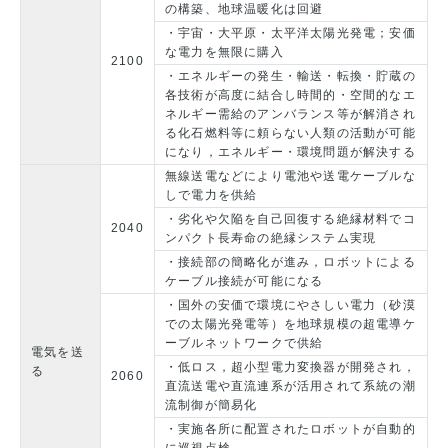
の構築、地球温暖化は回避
・宇宙・大平原・太平洋太陽光発電；安価
な電力を無限に購入
2100
・エネルギーの発生・輸送・転換・貯蔵の
各技術が高度に結合し時間的・空間的なエ
ネルギー需給のアンバランス等が解消され
る化石燃料等に頼らない人類の活動が可能
になり，エネルギー・環境問題が解決する
無線送電などにより電池や送電ケーブルな
しで電力を供給
・劣化や欠陥を自己回復する絶縁材料でコ
2040
ンパクト長寿命の絶縁システム実現
・接続部の簡略化が進み，ロボットによる
ケーブル接続が可能になる
・国外の安価で環境にやさしい電力（砂漠
での太陽光発電等）を地球規模の超電導ケ
ーブルネットワークで供給
電気を送
・低ロス，超小型電力変換器が開発され，
る
2060
直流送電や直流連系が活用されて系統の潮
流制御が簡易化
・実施各所に配置されたロボットが自動的