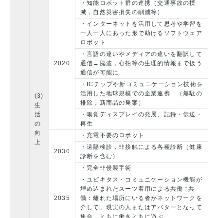
・知能ロボット群の連携（交通事故の撲
滅，自然災害損失の削減等）
・インターネットを活用して思考や学習を
一人一人にあった形で助けるソフトウェア
ロボット
・言語の違いやメディアの違いを翻訳して
2020
通信→脳波，心拍等の生理的情報まで扱う
通信が可能に
・ICチップや新コミュニケーション技術を
活用した地球規模での企業連携 （無駄の
(3)
排除，新商品の発案）
生
活
・嗅覚ディスプレイの発展、記録・伝送・
の
再生
向
・充電不要のロボット
上
・遠隔検診，非接触による各種診断（健康
2030
診断を含む）
・完全非侵襲手術
・ユビキタス・コミュニケーション機能が
埋め込まれたスーツ着用による共働 *共
2035
働：離れた場所にいる者がネットワークを
介して、現実の人またはアバターとなって
集合，ともに働きともに遊ぶ