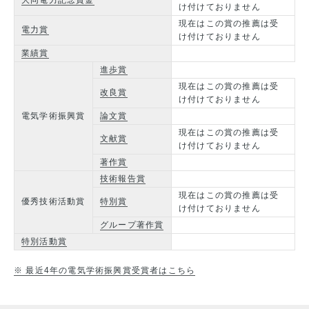
大同電力記念賞金
け付けておりません
現在はこの賞の推薦は受
電力賞
け付けておりません
業績賞
進歩賞
現在はこの賞の推薦は受
改良賞
け付けておりません
電気学術振興賞
論文賞
現在はこの賞の推薦は受
文献賞
け付けておりません
著作賞
技術報告賞
現在はこの賞の推薦は受
優秀技術活動賞
特別賞
け付けておりません
グループ著作賞
特別活動賞
※ 最近4年の電気学術振興賞受賞者はこちら