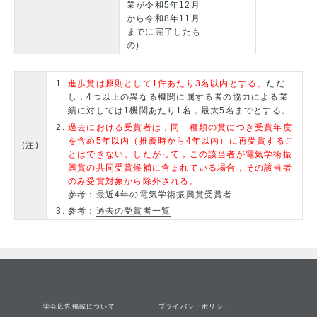
業が令和5年12月
から令和8年11月
までに完了したも
の)
進歩賞は原則として1件あたり3名以内とする。
ただ
し，4つ以上の異なる機関に属する者の協力による業
績に対しては1機関あたり1名，最大5名までとする。
過去における受賞者は，同一種類の賞につき受賞年度
を含め5年以内（推薦時から4年以内）に再受賞するこ
(注)
とはできない。したがって，この該当者が電気学術振
興賞の共同受賞候補に含まれている場合，その該当者
のみ受賞対象から除外される。
参考：
最近4年の電気学術振興賞受賞者
参考：
過去の受賞者一覧
学会広告掲載について
プライバシーポリシー