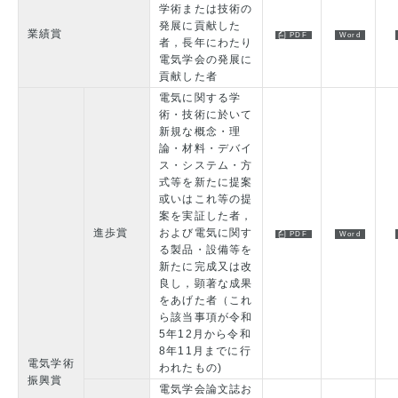
学術または技術の
発展に貢献した
業績賞
者，長年にわたり
電気学会の発展に
貢献した者
電気に関する学
術・技術に於いて
新規な概念・理
論・材料・デバイ
ス・システム・方
式等を新たに提案
或いはこれ等の提
案を実証した者，
進歩賞
および電気に関す
る製品・設備等を
新たに完成又は改
良し，顕著な成果
をあげた者（これ
ら該当事項が令和
5年12月から令和
8年11月までに行
電気学術
われたもの)
振興賞
電気学会論文誌お