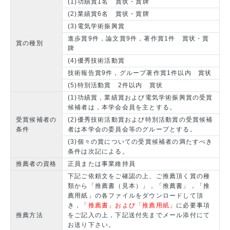
(1)功績賞1名 賞状・賞牌
(2)業績賞6名 賞状・賞牌
(3)電気学術振興賞
進歩賞9件，論文賞9件，著作賞1件 賞状・賞
賞の種別
牌
(4)優秀技術活動賞
技術報告賞9件，グループ著作賞1件以内 賞状
(5)特別活動賞 2件以内 賞状
(1)功績賞，業績賞および電気学術振興賞の受賞
候補者は，本学会会員を主とする。
受賞候補者の
(2)優秀技術活動賞および特別活動賞の受賞候補
条件
者は本学会の委員会等のグループとする。
(3)個々の賞についての受賞候補者の満たすべき
条件は次記による。
推薦者の資格
正員または事業維持員
下記ご依頼文をご確認の上、ご推薦頂く賞の種
類から「推薦書（見本）」，「推薦書」，「推
薦用紙」の各ファイルをダウンロードして頂
き，
「推薦書」および「推薦用紙」
に必要事項
推薦方法
をご記入の上，下記送付先までメール添付にて
お送り下さい。