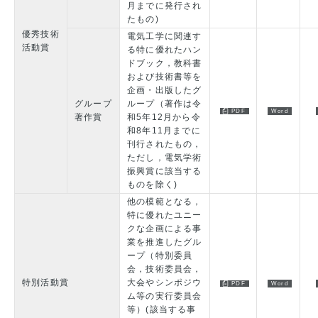
月までに発行され
たもの)
優秀技術
電気工学に関連す
活動賞
る特に優れたハン
ドブック，教科書
および技術書等を
企画・出版したグ
グループ
ループ（著作は令
著作賞
和5年12月から令
和8年11月までに
刊行されたもの，
ただし，電気学術
振興賞に該当する
ものを除く)
他の模範となる，
特に優れたユニー
クな企画による事
業を推進したグル
ープ（特別委員
会，技術委員会，
特別活動賞
大会やシンポジウ
ム等の実行委員会
等）(該当する事