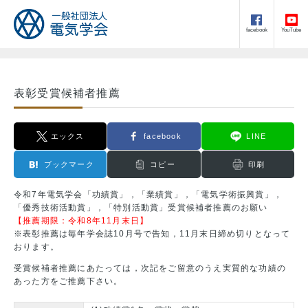
facebook
YouTube
表彰受賞候補者推薦
エックス
facebook
LINE
ブックマーク
コピー
印刷
令和7年電気学会「功績賞」，「業績賞」，「電気学術振興賞」，
「優秀技術活動賞」，「特別活動賞」受賞候補者推薦のお願い
【推薦期限：令和8年11月末日】
※表彰推薦は毎年学会誌10月号で告知，11月末日締め切りとなって
おります。
受賞候補者推薦にあたっては，次記をご留意のうえ実質的な功績の
あった方をご推薦下さい。