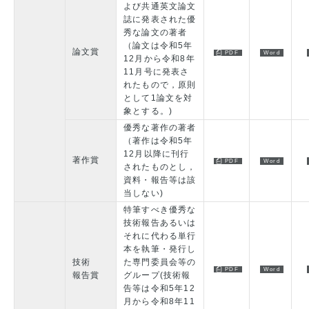
よび共通英文論文
誌に発表された優
秀な論文の著者
（論文は令和5年
論文賞
12月から令和8年
11月号に発表さ
れたもので，原則
として1論文を対
象とする。)
優秀な著作の著者
（著作は令和5年
12月以降に刊行
著作賞
されたものとし，
資料・報告等は該
当しない)
特筆すべき優秀な
技術報告あるいは
それに代わる単行
本を執筆・発行し
技術
た専門委員会等の
報告賞
グループ(技術報
告等は令和5年12
月から令和8年11