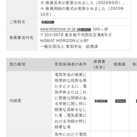
※ 推薦見本が更新されました（2026年8月）。
※ 推薦用紙の書式が更新されました（2023年
10月）。
ご依頼文
award(at)iee.or.jp
(at)→@
〒102-0076 東京都千代田区五番町6-2
推薦書送付先
HOMAT HORIZONビル8F
一般社団法人 電気学会 総務課
推薦書
賞の種類
受賞候補者の条件
推薦書
推
(見本)
電気学会の発展に
指導的な役割を果
たすとともに，電
気学術またはこれ
に密接な関係があ
功績賞
る学術に関し特に
顕著な貢献をなし
た者，電気産業に
おける功績が特に
顕著な者
長年にわたり電気