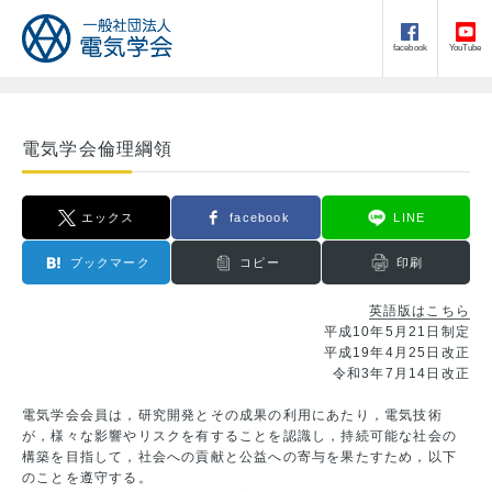
facebook
YouTube
電気学会倫理綱領
エックス
facebook
LINE
ブックマーク
コピー
印刷
英語版はこちら
平成10年5月21日制定
平成19年4月25日改正
令和3年7月14日改正
電気学会会員は，研究開発とその成果の利用にあたり，電気技術
が，様々な影響やリスクを有することを認識し，持続可能な社会の
構築を目指して，社会への貢献と公益への寄与を果たすため，以下
のことを遵守する。