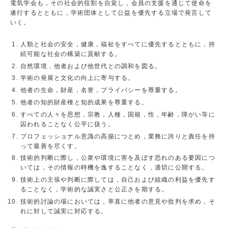
電気学会も，その社会的役割を自覚し，会員の支援を通じて使命を
遂行するとともに，学術団体として公益を優先する立場で発言して
いく。
人類と社会の安全，健康，福祉をすべてに優先するとともに，持
続可能な社会の構築に貢献する。
自然環境，他者および他世代との調和を図る。
学術の発展と文化の向上に寄与する。
他者の生命，財産，名誉，プライバシーを尊重する。
他者の知的財産権と知的成果を尊重する。
すべての人々を思想，宗教，人種，国籍，性，年齢，障がい等に
囚われることなく公平に扱う。
プロフェッショナル意識の高揚につとめ，業務に誇りと責任を持
って最善を尽くす。
技術的判断に際し，公衆や環境に害を及ぼす恐れのある要因につ
いては，その情報の時機を逸することなく，適切に公開する。
技術上の主張や判断に際しては，自己および組織の利益を優先す
ることなく，学術的な誠実さと公正さを期する。
技術的討論の場においては，率直に他者の意見や批判を求め，そ
れに対して誠実に対応する。