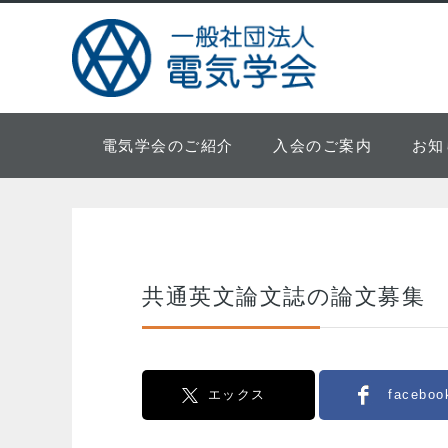
電気学会のご紹介
入会のご案内
お知
共通英文論文誌の論文募集
エックス
faceboo