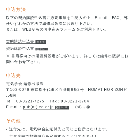
申込方法
以下の契約購読申込書に必要事項をご記入の上、E-mail、FAX、郵
便いずれかの方法で編修出版課にお送り下さい。
または、WEBからのお申込みフォームをご利用下さい。
契約購読申込書
契約購読申込書
※ 書店様向けの購読料設定がございます。詳しくは編修出版課にお
問い合わせ下さい。
申込先
電気学会 編修出版課
〒102-0076 東京都千代田区五番町6番2号 HOMAT HORIZONビ
ル8階
Tel：03-3221-7275, Fax：03-3221-3704
E-mail：
pub(at)iee.or.jp
(at)→@
その他
送付先は、電気学会誌送付先と同じご住所となります。
年度途中で契約内容を変更することはできません。