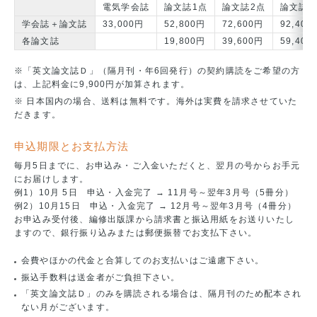
電気学会誌
論文誌1点
論文誌2点
論文誌3
学会誌＋論文誌
33,000円
52,800円
72,600円
92,400
各論文誌
19,800円
39,600円
59,400
※「英文論文誌Ｄ」（隔月刊・年6回発行）の契約購読をご希望の方
は、上記料金に9,900円が加算されます。
※ 日本国内の場合、送料は無料です。海外は実費を請求させていた
だきます。
申込期限とお支払方法
毎月5日までに、お申込み・ご入金いただくと、翌月の号からお手元
にお届けします。
例1）10月 5日 申込・入金完了 → 11月号～翌年3月号（5冊分）
例2）10月15日 申込・入金完了 → 12月号～翌年3月号（4冊分）
お申込み受付後、編修出版課から請求書と振込用紙をお送りいたし
ますので、銀行振り込みまたは郵便振替でお支払下さい。
会費やほかの代金と合算してのお支払いはご遠慮下さい。
振込手数料は送金者がご負担下さい。
「英文論文誌Ｄ」のみを購読される場合は、隔月刊のため配本され
ない月がございます。