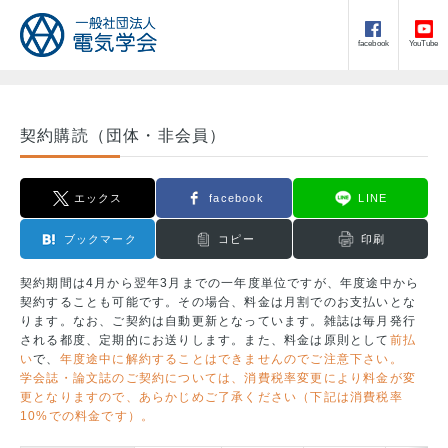
facebook
YouTube
契約購読（団体・非会員）
エックス
facebook
LINE
ブックマーク
コピー
印刷
契約期間は4月から翌年3月までの一年度単位ですが、年度途中から
契約することも可能です。その場合、料金は月割でのお支払いとな
ります。なお、ご契約は自動更新となっています。雑誌は毎月発行
される都度、定期的にお送りします。また、料金は原則として
前払
い
で、
年度途中に解約することはできませんのでご注意下さい。
学会誌・論文誌のご契約については、消費税率変更により料金が変
更となりますので、あらかじめご了承ください（下記は消費税率
10%での料金です）。