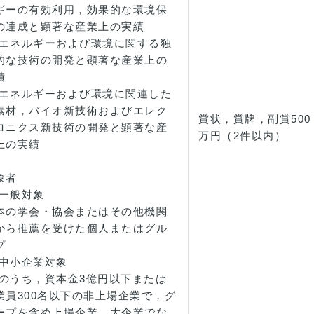
ギーの有効利用，効果的な環境保
の達成と顕著な産業上の実績
2)エネルギーおよび環境に関する独
的な技術の開発と顕著な産業上の
績
3)エネルギーおよび環境に関連した
素材，バイオ新技術およびエレク
賞状，賞牌，副賞500
ロニクス新技術の開発と顕著な産
万円（2件以内）
上の実績
象者
1)一般対象
本の学会・協会またはその他機関
から推薦を受けた個人またはグル
プ
2)中小企業対象
1)のうち，資本金3億円以下または
業員300名以下の非上場企業で，グ
ープを含め上場企業，大企業でな