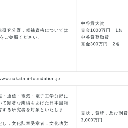
中谷賞大賞
象研究分野，候補資格については
賞金1000万円 1名
Pをご参照ください。
中谷賞奨励賞
賞金300万円 2名
/www.nakatani-foundation.jp
報・通信・電気・電子工学分野に
いて顕著な業績をあげた日本国籍
有する研究者を対象といたしま
賞状，賞牌，及び副賞
。
3,000万円
だし，文化勲章受章者，文化功労