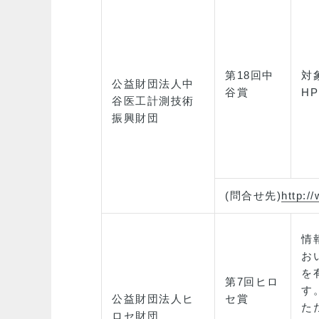
第18回中
対
公益財団法人中
谷賞
H
谷医工計測技術
振興財団
(問合せ先)
http:/
情
お
を
第7回ヒロ
す
公益財団法人ヒ
セ賞
た
ロセ財団