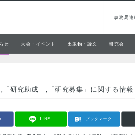
事務局連
らせ
大会・イベント
出版物・論文
研究会
,「研究助成」,「研究募集」に関する情報
k
LINE
ブックマーク