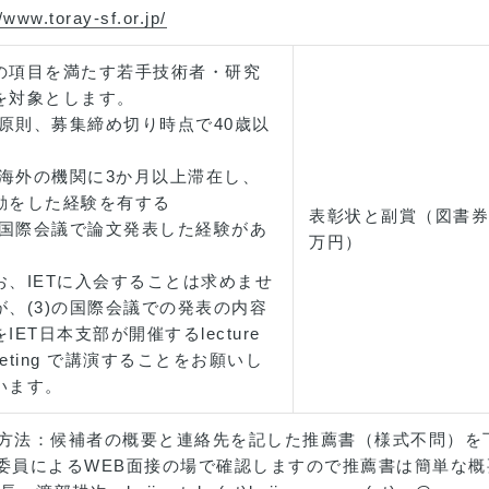
//www.toray-sf.or.jp/
の項目を満たす若手技術者・研究
を対象とします。
1)原則、募集締め切り時点で40歳以
2)海外の機関に3か月以上滞在し、
動をした経験を有する
表彰状と副賞（図書券
3)国際会議で論文発表した経験があ
万円）
お、IETに入会することは求めませ
が、(3)の国際会議での発表の内容
をIET日本支部が開催するlecture
eeting で講演することをお願いし
います。
薦方法：候補者の概要と連絡先を記した推薦書（様式不問）
T委員によるWEB面接の場で確認しますので推薦書は簡単な