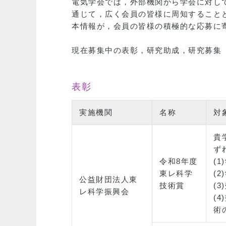
電気学会では，外部機関から学会に対し
通じて，広く会員の皆様に周知すること
本情報が，会員の皆様の積極的な応募に
現在募集中の表彰，研究助成，研究募集
表彰
実施機関
名称
対
貴
ず
令和8年度
(
東レ科学
(
公益財団法人東
技術賞
(
レ科学振興会
(
術