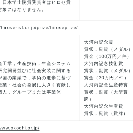
，日本学士院賞受賞者はヒロセ賞
対象にはなりません。
/hirose-isf.or.jp/prize/hiroseprize/
大河内記念賞
賞状，副賞（メダル）
賞金（100万円／件）
産工学，生産技術，生産システム
大河内記念技術賞
研究開発並びに社会実装に関する
賞状，副賞（メダル）
が国の業績で，学術の進歩に基づ
賞金（30万円／件）
産業・社会の発展に大きく貢献し
大河内記念生産特賞
個人，グループまたは事業体
賞状，副賞（大型賞
牌）
大河内記念生産賞
賞状，副賞（賞牌）
/www.okochi.or.jp/