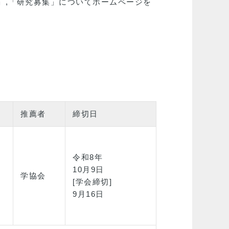
」,「研究募集」についてホームページを
推薦者
締切日
，
令和8年
10月9日
学協会
[学会締切]
9月16日