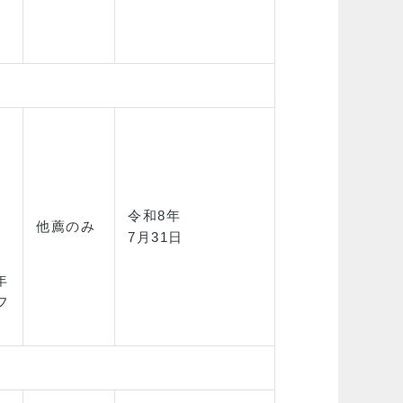
令和8年
他薦のみ
）
7月31日
年
フ