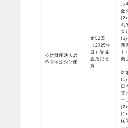
ル
全
(
創
実
第52回
(
（2025年
新
度）岩谷
ト
公益財団法人岩
直治記念
業
谷直治記念財団
賞
対
(
日
等
ー
(
(
従
ル