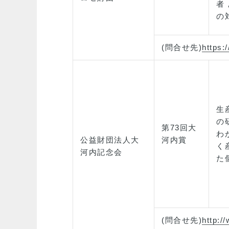
者
の
(問合せ先)
https:/
生
の
第73回大
わ
公益財団法人大
河内賞
く
河内記念会
た
(問合せ先)
http:/