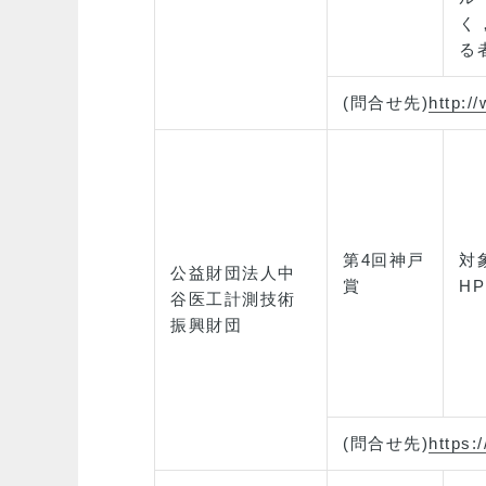
く
る
(問合せ先)
http:/
第4回神戸
対
公益財団法人中
賞
H
谷医工計測技術
振興財団
(問合せ先)
https: