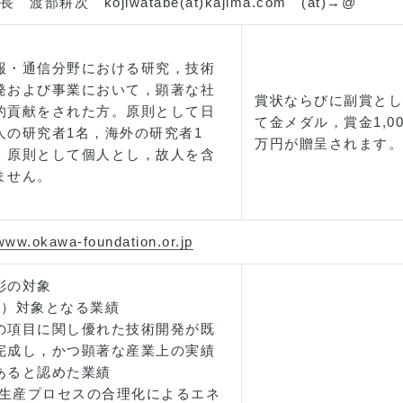
部耕次 kojiwatabe(at)kajima.com (at)→@
報・通信分野における研究，技術
発および事業において，顕著な社
賞状ならびに副賞とし
的貢献をされた方。原則として日
て金メダル，賞金1,00
人の研究者1名，海外の研究者1
万円が贈呈されます。
。原則として個人とし，故人を含
ません。
/www.okawa-foundation.or.jp
彰の対象
1）対象となる業績
の項目に関し優れた技術開発が既
完成し，かつ顕著な産業上の実績
あると認めた業績
1)生産プロセスの合理化によるエネ