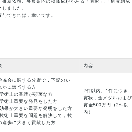
て推薦依頼、募集案内の掲載依頼がある「表彰」,「研究助成
としました。
寄与できれば，幸いです。
象
内容
学協会に関する分野で，下記のい
れかに該当する方
2件以内。1件につき
1)学術上の業績が顕著な方
賞状，金メダルおよび
2)学術上重要な発見をした方
賞金500万円（2件以
3)効果が大きい重要な発明をした方
内）
4)技術上重要な問題を解決して，技
の進歩に大きく貢献した方