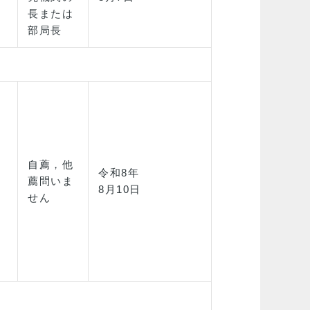
長または
部局長
自薦，他
令和8年
薦問いま
8月10日
せん