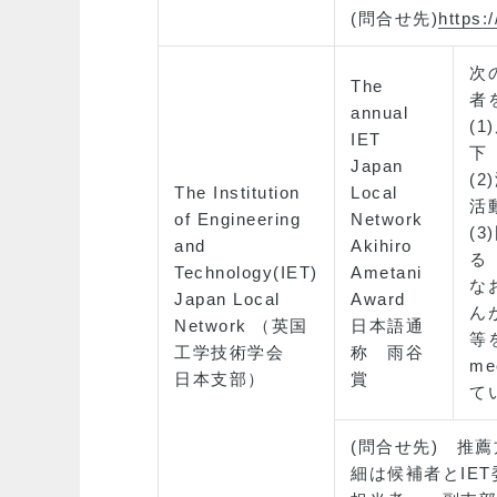
(問合せ先)
https:
次
The
者
annual
(
IET
下
Japan
(
The Institution
Local
活
of Engineering
Network
(
and
Akihiro
る
Technology(IET)
Ametani
な
Japan Local
Award
ん
Network （英国
日本語通
等
工学技術学会
称 雨谷
m
日本支部）
賞
て
(問合せ先) 推
細は候補者とIE