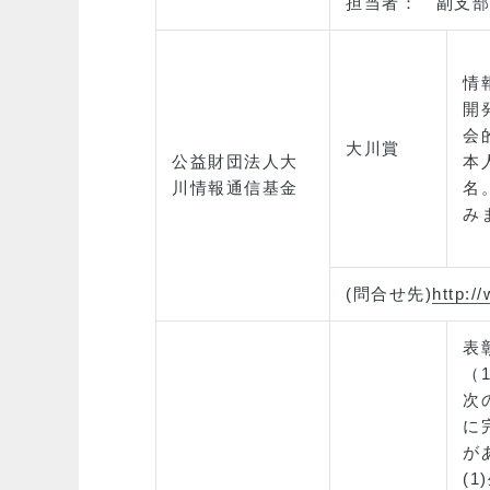
担当者： 副支部長 渡
情
開
会
大川賞
公益財団法人大
本
川情報通信基金
名
み
(問合せ先)
http:/
表
（
次
に
が
(