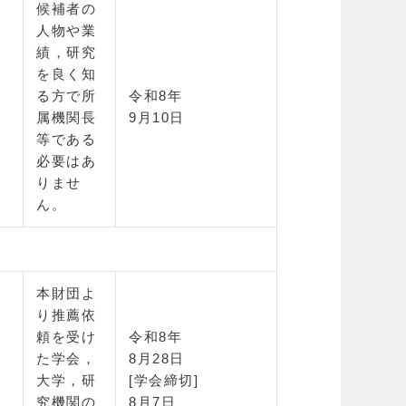
候補者の
人物や業
績，研究
を良く知
る方で所
令和8年
属機関長
9月10日
等である
必要はあ
りませ
ん。
本財団よ
り推薦依
頼を受け
令和8年
た学会，
8月28日
大学，研
[学会締切]
究機関の
8月7日