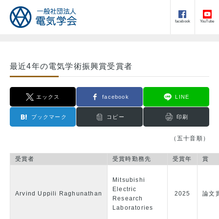
facebook
YouTube
最近4年の電気学術振興賞受賞者
エックス
facebook
LINE
ブックマーク
コピー
印刷
（五十音順）
受賞者
受賞時勤務先
受賞年
賞
Mitsubishi
Electric
Arvind Uppili Raghunathan
2025
論文
Research
Laboratories