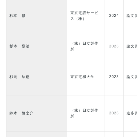
東京電設サービ
杉本 修
2024
論文
ス（株）
（株）日立製作
杉本 愼治
2023
論文
所
杉元 紘也
東京電機大学
2023
論文
（株）日立製作
鈴木 慎之介
2023
進歩
所