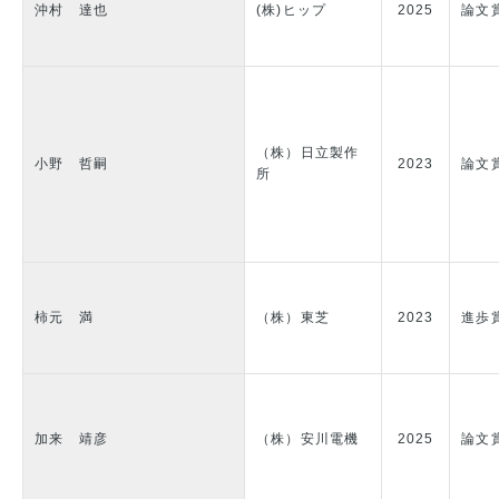
沖村 達也
(株)ヒップ
2025
論文
（株）日立製作
小野 哲嗣
2023
論文
所
柿元 満
（株）東芝
2023
進歩
加来 靖彦
（株）安川電機
2025
論文