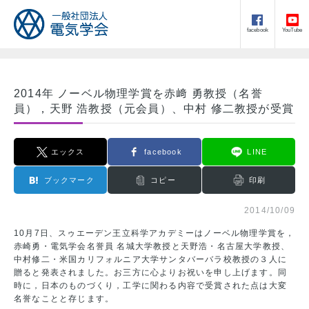
facebook
YouTube
2014年 ノーベル物理学賞を赤﨑 勇教授（名誉
員），天野 浩教授（元会員）、中村 修二教授が受賞
エックス
facebook
LINE
ブックマーク
コピー
印刷
2014/10/09
10月7日、スゥエーデン王立科学アカデミーはノーベル物理学賞を，
赤崎勇・電気学会名誉員 名城大学教授と天野浩・名古屋大学教授、
中村修二・米国カリフォルニア大学サンタバーバラ校教授の３人に
贈ると発表されました。お三方に心よりお祝いを申し上げます。同
時に，日本のものづくり，工学に関わる内容で受賞された点は大変
名誉なことと存じます。