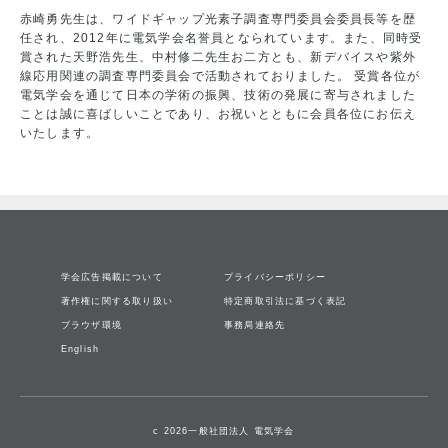
赤崎勇先生は、ワイドギャップ光素子調査専門委員会委員長等を歴
任され、2012年に電気学会名誉員となられています。また、同時受
賞された天野浩先生、中村修二先生お二方とも、新デバイスや紫外
線応用関連の調査専門委員会で活動されておりました。 受賞各位が
電気学会を通じて日本の学術の振興、技術の発展に寄与されました
ことは誠に喜ばしいことであり、お祝いとともに会員各位にお伝え
いたします。
学会広告掲載について
プライバシーポリシー
著作権に関する取り扱い
特定商取引法に基づく表記
ブラウザ環境
事務局連絡先
English
c 2026一般社団法人 電気学会