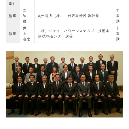
部)
吉
非
監事
迫
九州電力（株） 代表取締役 副社長
常
徹
勤
井
非
（株）ジェイ・パワーシステムズ 技術本
監事
上
常
部 技術センター次長
喜之
勤