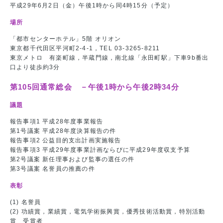
平成29年6月2日（金）午後1時から同4時15分（予定）
場所
「都市センターホテル」5階 オリオン
東京都千代田区平河町2-4-1，TEL 03-3265-8211
東京メトロ 有楽町線，半蔵門線，南北線「永田町駅」下車9b番出
口より徒歩約3分
第105回通常総会 －午後1時から午後2時34分
議題
報告事項1 平成28年度事業報告
第1号議案 平成28年度決算報告の件
報告事項2 公益目的支出計画実施報告
報告事項3 平成29年度事業計画ならびに平成29年度収支予算
第2号議案 新任理事および監事の選任の件
第3号議案 名誉員の推薦の件
表彰
(1) 名誉員
(2) 功績賞，業績賞，電気学術振興賞，優秀技術活動賞，特別活動
賞 受賞者