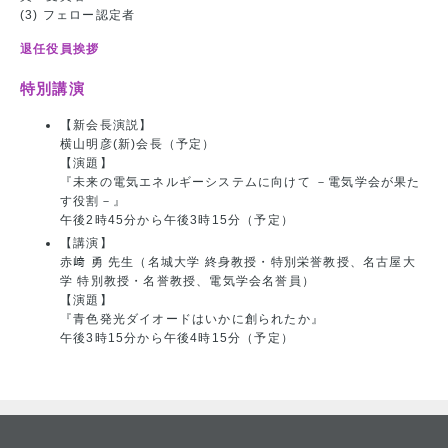
(3) フェロー認定者
退任役員挨拶
特別講演
【新会長演説】
横山明彦(新)会長（予定）
【演題】
『未来の電気エネルギーシステムに向けて －電気学会が果た
す役割－』
午後2時45分から午後3時15分（予定）
【講演】
赤﨑 勇 先生（名城大学 終身教授・特別栄誉教授、名古屋大
学 特別教授・名誉教授、電気学会名誉員）
【演題】
『青色発光ダイオードはいかに創られたか』
午後3時15分から午後4時15分（予定）