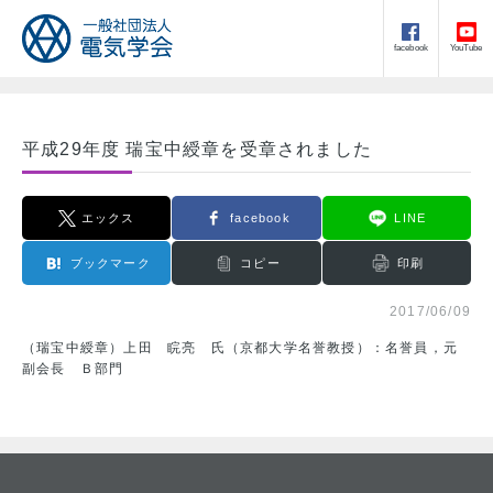
facebook
YouTube
平成29年度 瑞宝中綬章を受章されました
エックス
facebook
LINE
ブックマーク
コピー
印刷
2017/06/09
（瑞宝中綬章）上田 睆亮 氏（京都大学名誉教授）：名誉員，元
副会長 Ｂ部門