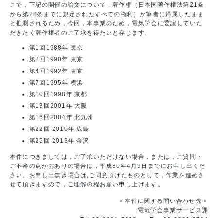
こで，下記の開催の論文について，著作権（日本国著作権法第21条
から第28条までに規定されたすべての権利）が筆者に帰属したまま
と推測されるため，今回，本事業のため，電気学会に委譲していた
だきたく著作権者のご了承を得たいと存じます。
第1回1988年 東京
第2回1990年 東京
第4回1992年 東京
第7回1995年 横浜
第10回1998年 京都
第13回2001年 大阪
第16回2004年 北九州
第22回 2010年 広島
第25回 2013年 金沢
本件につきましては，ご了承いただけない場合，または，ご質問・
ご不審の点がおありの場合は，平成30年4月9日までにお申し出くだ
さい。お申し出無き場合は,ご同意頂けたものとして，作業を進めさ
せて頂きますので，ご理解の程お願い申し上げます。
＜本件に関する問い合わせ先＞
電気学会事業サービス課