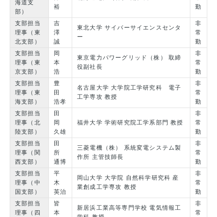
海道支
裕
勤
部）
支部担当
吉
非
東北大学 サイバーサイエンスセンタ
理事（東
澤
常
ー
北支部）
誠
勤
支部担当
岡
非
東京電力パワーグリッド（株） 取締
理事（東
本
常
役副社長
京支部）
浩
勤
支部担当
豊
非
名古屋大学 大学院工学研究科 電子
理事（東
田
常
工学専攻 教授
海支部）
浩孝
勤
支部担当
田
非
理事（北
岡
福井大学 学術研究院工学系部門 教授
常
陸支部）
久雄
勤
支部担当
田
非
三菱電機（株） 系統変電システム製
理事（関
所
常
作所 主管技師長
西支部）
通博
勤
支部担当
平
非
岡山大学 大学院 自然科学研究科 産
理事（中
木
常
業創成工学専攻 教授
国支部）
英治
勤
支部担当
皆
非
新居浜工業高等専門学校 電気情報工
理事（四
本
常