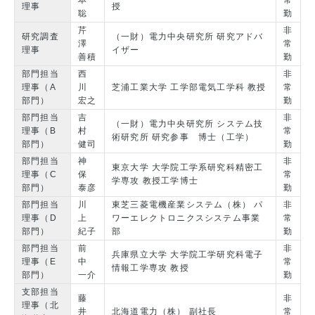
本
常
理事
授
聡
勤
芹
非
研究調査
（一財）電力中央研究所 研究アドバ
澤
常
理事
イザー
善積
勤
部門担当
西
非
理事（A
川
芝浦工業大学 工学部電気工学科 教授
常
部門）
宏之
勤
部門担当
吉
非
（一財）電力中央研究所 システム技
理事（B
村
常
術研究所 研究参事 博士（工学）
部門）
健司
勤
部門担当
神
非
東京大学 大学院工学系研究科精密工
理事（C
保
常
学専攻 教授工学博士
部門）
泰彦
勤
部門担当
川
東芝三菱電機産業システム（株） パ
非
理事（D
上
ワーエレクトロニクスシステム事業
常
部門）
紀子
部
勤
部門担当
前
非
兵庫県立大学 大学院工学研究科電子
理事（E
中
常
情報工学専攻 教授
部門）
一介
勤
支部担当
藤
非
理事（北
井
北海道電力（株） 副社長
常