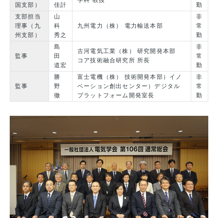
学科 教授
国支部）
佳計
勤
支部担当
山
非
理事（九
科
九州電力（株） 電力輸送本部
常
州支部）
秀之
勤
島
非
古河電気工業（株） 研究開発本部
監事
田
常
コア技術融合研究所 所長
道宏
勤
勝
富士電機（株） 技術開発本部）イノ
非
監事
野
ベーション創出センター）デジタル
常
徹
プラットフォーム開発室長
勤