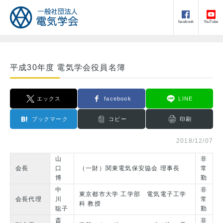
facebook
YouTube
平成30年度 電気学会役員名簿
エックス
facebook
LINE
ブックマーク
コピー
印刷
2018/12/07
山
非
会長
口
（一財）関東電気保安協会 理事長
常
博
勤
中
非
東京都市大学 工学部 電気電子工学
会長代理
川
常
科 教授
聡子
勤
斎
非