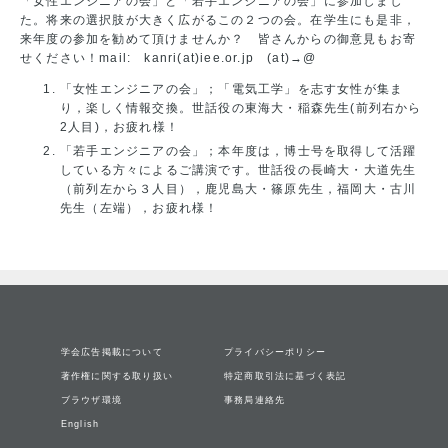
「女性エンジニアの会」と「若手エンジニアの会」に参加しまし
た。将来の選択肢が大きく広がるこの２つの会。在学生にも是非，
来年度の参加を勧めて頂けませんか？ 皆さんからの御意見もお寄
せください！mail: kanri(at)iee.or.jp (at)→@
「女性エンジニアの会」；「電気工学」を志す女性が集ま
り，楽しく情報交換。世話役の東海大・稲森先生(前列右から
2人目)，お疲れ様！
「若手エンジニアの会」；本年度は，博士号を取得して活躍
している方々によるご講演です。世話役の長崎大・大道先生
（前列左から３人目），鹿児島大・篠原先生，福岡大・古川
先生（左端），お疲れ様！
学会広告掲載について
プライバシーポリシー
著作権に関する取り扱い
特定商取引法に基づく表記
ブラウザ環境
事務局連絡先
English