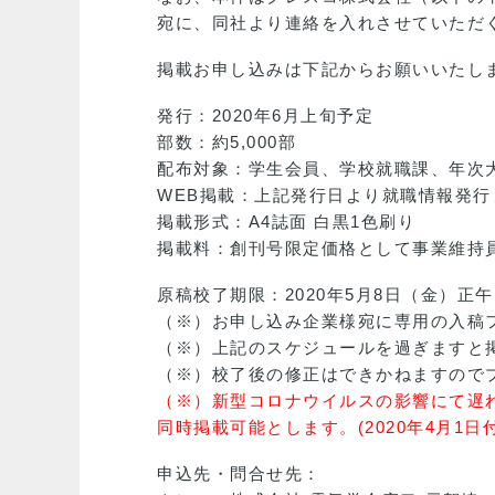
宛に、同社より連絡を入れさせていただ
掲載お申し込みは下記からお願いいたし
発行：2020年6月上旬予定
部数：約5,000部
配布対象：学生会員、学校就職課、年次
WEB掲載：上記発行日より就職情報発行
掲載形式：A4誌面 白黒1色刷り
掲載料：創刊号限定価格として事業維持員\10
原稿校了期限：2020年5月8日（金）正
（※）お申し込み企業様宛に専用の入稿
（※）上記のスケジュールを過ぎますと
（※）校了後の修正はできかねますので
（※）新型コロナウイルスの影響にて遅
同時掲載可能とします。(2020年4月1日付
申込先・問合せ先：