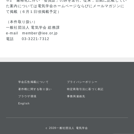
※2 厳格化に伴い「会員証」のみを送付。従来，台紙に記載してい
た案内については電気学会ホームページならびにメールマガジンに
て掲載（６月１日頃掲載予定）
（本件取り扱い）
一般社団法人 電気学会 総務課
e-mail member@iee.or.jp
電話 03-3221-7312
学会広告掲載について
プライバシーポリシー
著作権に関する取り扱い
特定商取引法に基づく表記
ブラウザ環境
事務局連絡先
English
c 2026一般社団法人 電気学会