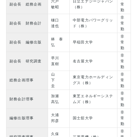
六戸
日立エナジージャパン
副会長 総務企画
常
敏昭
（株）
勤
非
樋口
中部電力パワーグリッ
副会長 財務会計
常
達也
ド（株）
勤
非
林 泰
副会長 編修出版
早稲田大学
常
弘
勤
非
早川
副会長 研究調査
名古屋大学
常
直樹
勤
山
非
東京電力ホールディン
総務企画理事
下
常
グス（株）
圭
勤
非
加瀬
東芝エネルギーシステ
財務会計理事
常
高弘
ムズ（株）
勤
非
大浦
編修出版理事
国士舘大学
常
邦彦
勤
非
久保