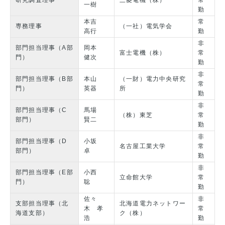
研究調査理事
三菱電機（株）
常
一樹
勤
本吉
常
専務理事
（一社）電気学会
高行
勤
非
部門担当理事（A部
岡本
富士電機（株）
常
門）
健次
勤
非
部門担当理事（B部
本山
（一財）電力中央研究
常
門）
英器
所
勤
非
部門担当理事（C
馬場
（株）東芝
常
部門）
賢二
勤
非
部門担当理事（D
小坂
名古屋工業大学
常
部門）
卓
勤
非
部門担当理事（E部
小西
立命館大学
常
門）
聡
勤
佐々
非
支部担当理事（北
北海道電力ネットワー
木 孝
常
海道支部）
ク（株）
浩
勤