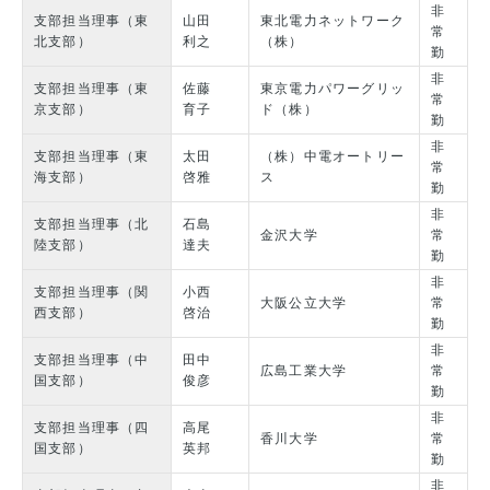
非
支部担当理事（東
山田
東北電力ネットワーク
常
北支部）
利之
（株）
勤
非
支部担当理事（東
佐藤
東京電力パワーグリッ
常
京支部）
育子
ド（株）
勤
非
支部担当理事（東
太田
（株）中電オートリー
常
海支部）
啓雅
ス
勤
非
支部担当理事（北
石島
金沢大学
常
陸支部）
達夫
勤
非
支部担当理事（関
小西
大阪公立大学
常
西支部）
啓治
勤
非
支部担当理事（中
田中
広島工業大学
常
国支部）
俊彦
勤
非
支部担当理事（四
高尾
香川大学
常
国支部）
英邦
勤
非