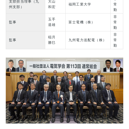
支部担当理事（九
大山
福岡工業大学
常
州支部）
和宏
勤
非
玉手
監事
富士電機（株）
常
道雄
勤
非
稲月
監事
九州電力送配電（株）
常
勝巳
勤