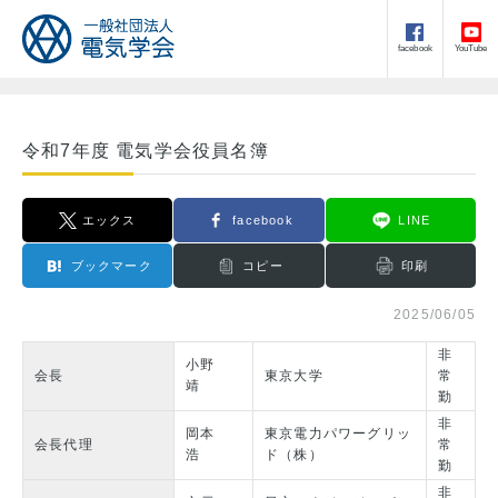
facebook
YouTube
令和7年度 電気学会役員名簿
エックス
facebook
LINE
ブックマーク
コピー
印刷
2025/06/05
非
小野
会長
東京大学
常
靖
勤
非
岡本
東京電力パワーグリッ
会長代理
常
浩
ド（株）
勤
非