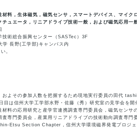
性材料，生体磁気，磁気センサ，スマートデバイス、マイク
クチュエータ，リニアドライブ技術一般，および磁気応用一
日
術総合振興センター（SASTec）3F
大学 長野(工学部)キャンパス内
さい。
の参加人数を把握するため現地実行委員の田代 tashiro(at)
二日目は信州大学工学部水野・佐藤（秀）研究室の見学会を開
性材料の応用研究と産学官連携調査専門委員会，磁気センサ
調査専門委員会，産業用リニアドライブの技術動向調査専門
hin-Etsu Section Chapter，信州大学環境磁界発電プロジ