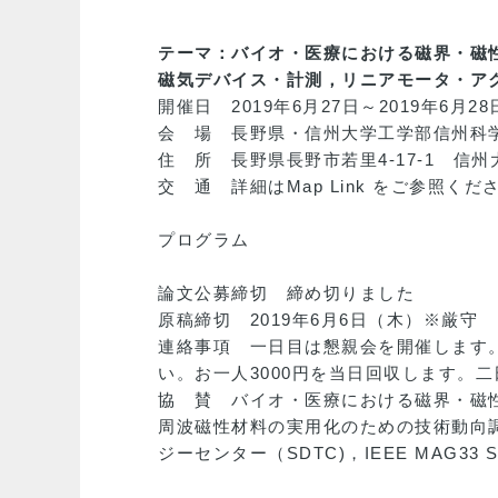
テーマ：バイオ・医療における磁界・磁
磁気デバイス・計測，リニアモータ・ア
開催日 2019年6月27日～2019年6月28
会 場 長野県・信州大学工学部信州科学技
住 所 長野県長野市若里4-17-1 信州
交 通 詳細は
Map Link
をご参照くだ
プログラム
論文公募締切 締め切りました
原稿締切 2019年6月6日（木）※厳守
連絡事項 一日目は懇親会を開催します。およそ
い。お一人3000円を当日回収します。
協 賛 バイオ・医療における磁界・磁
周波磁性材料の実用化のための技術動向
ジーセンター（SDTC)，IEEE MAG33 S