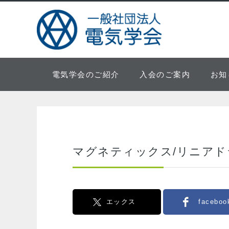
電気学会のご紹介
入会のご案内
お知
マグネティックス/リニアド
エックス
faceboo