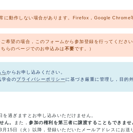
ームが正常に動作しない場合があります。Firefox，Google C
をご希望の場合，このフォームから参加登録を行ってくださ
こちらのページでのお申込みは
不要
です。）
ちら
からお申し込みください。
気学会の
プライバシーポリシー
に基づき厳重に管理し，目的
日を過ぎますとお申し込みいただけません。
せん。
また，
参加の権利を第三者に譲渡することもできませ
3月15日（火）以降，登録いただいたメールアドレスにお送