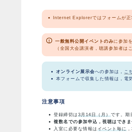
Internet Explorerではフォ
！
一般無料公開イベントのみ
に参加
（全国大会講演者，聴講参加者は
オンライン展示会
への参加は，
こ
本フォームで収集した情報は，電
注意事項
登録締切は
3月14日（月）
です。期
複数名での参加申込，視聴はできま
入室に必要な情報は
イベント毎に
，