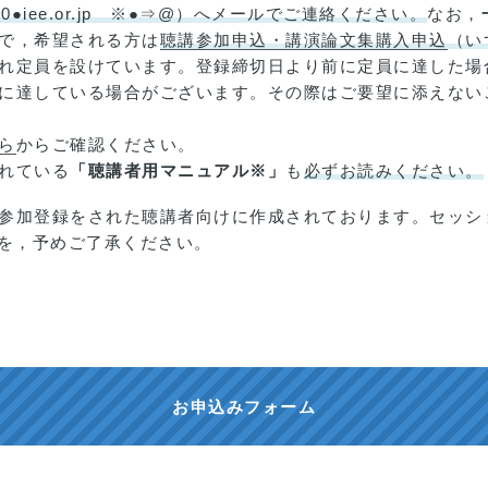
0●iee.or.jp ※●⇒@）へメールでご連絡ください。
なお，
で，希望される方は
聴講参加申込・講演論文集購入申込
（い
れ定員を設けています。登録締切日より前に定員に達した場
に達している場合がございます。その際はご要望に添えない
ら
からご確認ください。
れている
「聴講者用マニュアル※」
も
必ずお読みください。
参加登録をされた聴講者向けに作成されております。セッシ
を，予めご了承ください。
お申込みフォーム