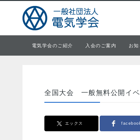
電気学会のご紹介
入会のご案内
お知
全国大会 一般無料公開イ
エックス
faceboo