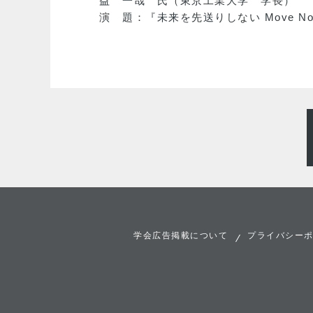
益 一哉 氏（東京工業大学 学長）
演 題：『未来を先送りしない Move Now: Sh
学会広告掲載について
プライバシー