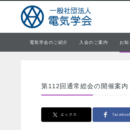
電気学会のご紹介
入会のご案内
お知
第112回通常総会の開催案内
エックス
faceboo