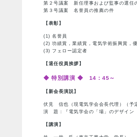
第２号議案 新任理事および監事の選任
第３号議案 名誉員の推薦の件
【表彰】
(1) 名誉員
(2) 功績賞，業績賞，電気学術振興賞
(3) フェロー認定者
【退任役員挨拶】
◆ 特別講演 ◆ 14：45～
【新会長演説】
伏見 信也（現電気学会会長代理）（予
演 題：『電気学会の「場」のデザイン 
【講演】