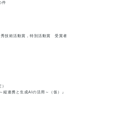
の件
，優秀技術活動賞，特別活動賞 受賞者
定）
～縦連携と生成AIの活用～（仮）』