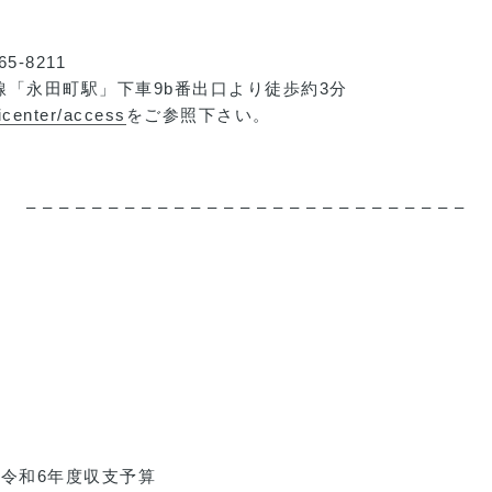
5-8211
「永田町駅」下車9b番出口より徒歩約3分
hicenter/access
をご参照下さい。
– – – – – – – – – – – – – – – – – – – – – – – – – – –
～
令和6年度収支予算