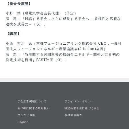
【新会長演説】
小野 靖（現電気学会会長代理）（予定）
演 題：『対話する学会，さらに成長する学会へ ～多様性と広範な
連携を成長に～（仮）』
【講演】
小西 哲之 氏（京都フュージョニアリング株式会社 CEO，一般社
団法人フュージョンエネルギー産業協議会(J-fusion)会長）
演 題：『急展開する民間主導の核融合エネルギー開発と世界初の
発電技術を目指すFAST計画（仮）』
学会広告掲載について
プライバシーポリシー
著作権に関する取り扱い
特定商取引法に基づく表記
ブラウザ環境
事務局連絡先
English