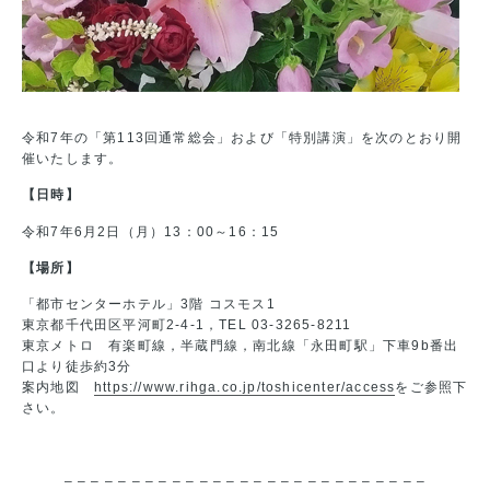
令和7年の「第113回通常総会」および「特別講演」を次のとおり開
催いたします。
【日時】
令和7年6月2日（月）13：00～16：15
【場所】
「都市センターホテル」3階 コスモス1
東京都千代田区平河町2-4-1，TEL 03-3265-8211
東京メトロ 有楽町線，半蔵門線，南北線「永田町駅」下車9b番出
口より徒歩約3分
案内地図
https://www.rihga.co.jp/toshicenter/access
をご参照下
さい。
– – – – – – – – – – – – – – – – – – – – – – – – – – –