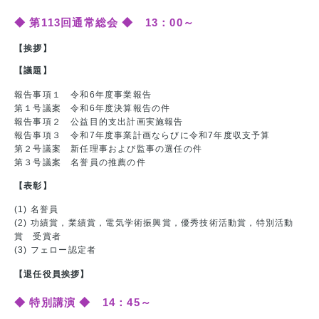
◆ 第113回通常総会 ◆ 13：00～
【挨拶】
【議題】
報告事項１ 令和6年度事業報告
第１号議案 令和6年度決算報告の件
報告事項２ 公益目的支出計画実施報告
報告事項３ 令和7年度事業計画ならびに令和7年度収支予算
第２号議案 新任理事および監事の選任の件
第３号議案 名誉員の推薦の件
【表彰】
(1) 名誉員
(2) 功績賞，業績賞，電気学術振興賞，優秀技術活動賞，特別活動
賞 受賞者
(3) フェロー認定者
【退任役員挨拶】
◆ 特別講演 ◆ 14：45～