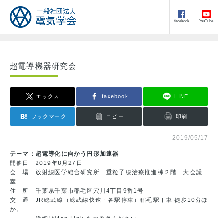
facebook
YouTube
超電導機器研究会
エックス
facebook
LINE
ブックマーク
コピー
印刷
2019/05/17
テーマ：超電導化に向かう円形加速器
開催日 2019年8月27日
会 場 放射線医学総合研究所 重粒子線治療推進棟２階 大会議
室
住 所 千葉県千葉市稲毛区穴川4丁目9番1号
交 通 JR総武線（総武線快速・各駅停車）稲毛駅下車 徒歩10分ほ
か。