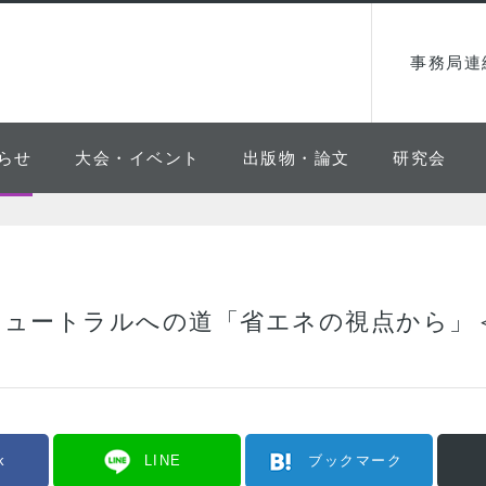
事務局連
らせ
大会・イベント
出版物・論文
研究会
ニュートラルへの道「省エネの視点から」
k
LINE
ブックマーク