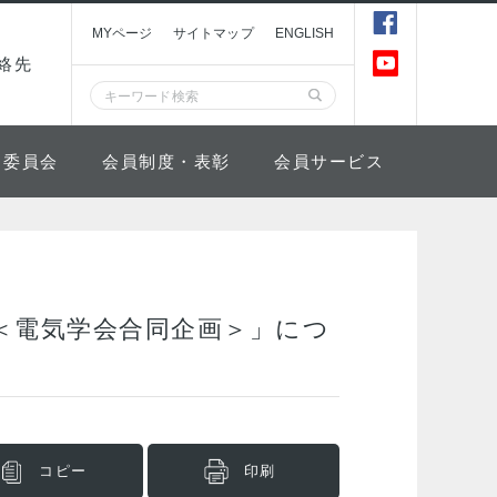
MYページ
サイトマップ
ENGLISH
絡先
委員会
会員制度・表彰
会員サービス
＜電気学会合同企画＞」につ
コピー
印刷