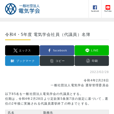
facebook
YouTube
令和4・5年度 電気学会社員（代議員）名簿
エックス
facebook
LINE
ブックマーク
コピー
印刷
2022/02/28
令和4年2月28日
一般社団法人電気学会 選挙管理委員会
以下85名を一般社団法人電気学会の代議員とする。
任期は，令和4年2月28日より定款第5条第7項の規定に基づいて，選
任の2年後に実施される代議員選挙終了の時までとする。
氏名
勤務先