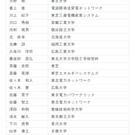
小野 靖
東京大学
書上 進
電源開発送変電ネットワーク
川上 紀子
東芝三菱電機産業システム
川口 秀樹
室蘭工業大学
河村 篤男
横浜国立大学
北 裕幸
北海道大学
北﨑 訓
福岡工業大学
久保川 淳司
広島工業大学
桑波田 晃弘
東北大学大学院工学研究科
斉藤 史郎
東芝
斎藤 英揮
東芝エネルギーシステムズ
佐々木 和人
東北電力ネットワーク
佐々木 豊
広島大学
佐藤 育子
東京電力パワーグリッド
佐藤 智之
東北電力ネットワーク
澤田 和明
豊橋技術科学大学
清水 敏久
東京都立大学
下川 房男
香川大学
白井 康之
京都大学