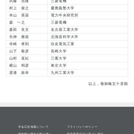
武藤 浩隆
三菱電機
村上 俊之
慶應義塾大学
本山 英器
電力中央研究所
森 一之
三菱電機
森田 良文
名古屋工業大学
矢神 雅規
北海道科学大学
寺崎 孝則
住友電気工業
山下 敬彦
長崎大学
山村 直紀
三重大学
横山 明彦
東京大学
渡邊 政幸
九州工業大学
以上，敬称略五十音順
学会広告掲載について
プライバシーポリシー
著作権に関する取り扱い
特定商取引法に基づく表記