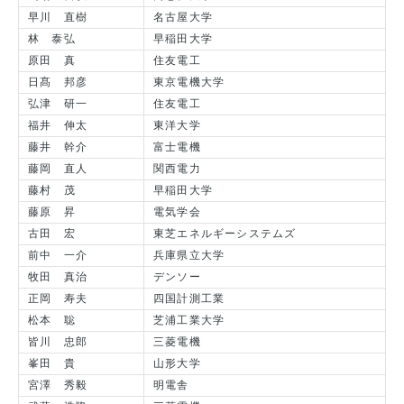
早川 直樹
名古屋大学
林 泰弘
早稲田大学
原田 真
住友電工
日髙 邦彦
東京電機大学
弘津 研一
住友電工
福井 伸太
東洋大学
藤井 幹介
富士電機
藤岡 直人
関西電力
藤村 茂
早稲田大学
藤原 昇
電気学会
古田 宏
東芝エネルギーシステムズ
前中 一介
兵庫県立大学
牧田 真治
デンソー
正岡 寿夫
四国計測工業
松本 聡
芝浦工業大学
皆川 忠郎
三菱電機
峯田 貴
山形大学
宮澤 秀毅
明電舎