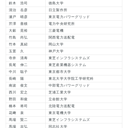
鈴木 浩司
徳島大学
清治 岳彦
日立製作所
瀬戸 晴彦
東京電力パワーグリッド
芹澤 善積
電力中央研究所
大穀 晃裕
三菱電機
竹島 尚弘
関西電力送配電
竹本 真紹
岡山大学
玉置 久
神戸大学
寺井 清寿
東芝インフラシステムズ
長尾 伸二
東芝産業機器システム
中川 聡子
東京都市大学
長崎 陽
東北大学大学院工学研究科
南波 俊文
中部電力パワーグリッド
西川 宏之
芝浦工業大学
野田 和俊
立命館大学
橋本 将司
北陸電力送配電
花﨑 泉
東京電機大学
馬場 賢二
東芝インフラシステムズ
馬場 吉弘
同志社大学