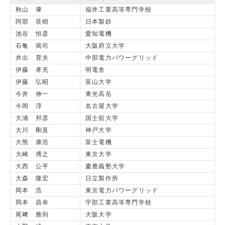
秋山 肇
福井工業高等専門学校
阿部 良樹
日本製鉄
池谷 恒彦
愛知電機
石亀 篤司
大阪府立大学
井出 育夫
中部電力パワーグリッド
伊藤 孝充
明電舎
伊藤 弘昭
富山大学
今井 伸一
東光高岳
今岡 淳
名古屋大学
大浦 邦彦
国士舘大学
大川 剛直
神戸大学
大熊 康浩
富士電機
大崎 博之
東京大学
大西 公平
慶應義塾大学
大森 隆宏
日立製作所
岡本 浩
東京電力パワーグリッド
岡本 昌幸
宇部工業高等専門学校
尾﨑 雅則
大阪大学