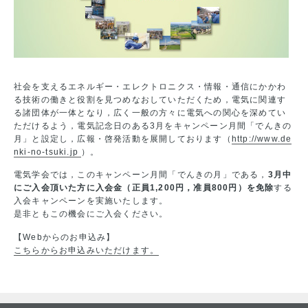
社会を支えるエネルギー・エレクトロニクス・情報・通信にかかわ
る技術の働きと役割を見つめなおしていただくため，電気に関連す
る諸団体が一体となり，広く一般の方々に電気への関心を深めてい
ただけるよう，電気記念日のある3月をキャンペーン月間「でんきの
月」と設定し，広報・啓発活動を展開しております（
http://www.de
nki-no-tsuki.jp
）。
電気学会では，このキャンペーン月間「でんきの月」である，
3月中
にご入会頂いた方に入会金（正員1,200円，准員800円）を免除
する
入会キャンペーンを実施いたします。
是非ともこの機会にご入会ください。
【Webからのお申込み】
こちらからお申込みいただけます。