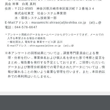
員会 幹事 白尾 真利
住所：〒212-8585 神奈川県川崎市幸区堀川町７２番地３４
株式会社東芝 社会システム事業部
水・環境システム技術第一部
E-Mailアドレス：masamichi.shirao(at)toshiba.co.jp (at)→@
電話：044-576-6647
＊アンケート用紙のデータをホームページからダウンロードできず、メールでの
入手を希望される場合の連絡先
一般社団法人 電気学会 事業サービス課 品川
E-mailアドレス：shinagawa(at)iee.or.jp (at)→@
※本アンケートの回答結果については，調査専門委員会による整
理・分析を行い，事業体名および個人名を伏せた形で考察と提言を
まとめ，報告書を発行する予定としております。ご回答いただいた
データおよび整理分析過程での電子化されたデータについては，情
報が漏れることの無いよう厳重な管理を行います。また，本目的以
外での再利用はいたしません。