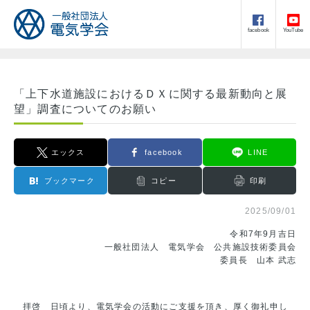
facebook
YouTube
「上下水道施設におけるＤＸに関する最新動向と展
望」調査についてのお願い
エックス
facebook
LINE
ブックマーク
コピー
印刷
2025/09/01
令和7年9月吉日
一般社団法人 電気学会 公共施設技術委員会
委員長 山本 武志
拝啓 日頃より、電気学会の活動にご支援を頂き、厚く御礼申し