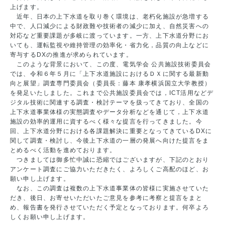
上げます。
近年、日本の上下水道を取り巻く環境は、老朽化施設が急増する
中で、人口減少による財政難や技術者の減少に加え、自然災害への
対応など重要課題が多岐に渡っています。一方、上下水道分野にお
いても、運転監視や維持管理の効率化・省力化，品質の向上などに
寄与するDXの推進が求められています。
このような背景において、この度、電気学会 公共施設技術委員会
では、令和６年５月に「上下水道施設におけるＤＸに関する最新動
向と展望」調査専門委員会（委員長：藤本 康孝横浜国立大学教授）
を発足いたしました。これまで公共施設委員会では，ICT活用などデ
ジタル技術に関連する調査・検討テーマを扱ってきており、全国の
上下水道事業体様の実態調査やデータ分析などを通じて，上下水道
施設の効率的運用に資するべく様々な提言を行ってきました。今
回、上下水道分野における各課題解決に重要となってきているDXに
関して調査・検討し、今後上下水道の一層の発展へ向けた提言をま
とめるべく活動を進めております。
つきましては御多忙中誠に恐縮ではございますが、下記のとおり
アンケート調査にご協力いただきたく、よろしくご高配のほど、お
願い申し上げます。
なお、この調査は複数の上下水道事業体の皆様に実施させていた
だき、後日、お寄せいただいたご意見を参考に考察と提言をまと
め、報告書を発行させていただく予定となっております。何卒よろ
しくお願い申し上げます。