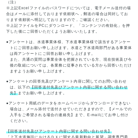
（注）
※上記Excelファイルのパスワードについては、電子メール送付の場
合はメールに添付しております依頼状へ，郵送の場合は同封してお
ります依頼状へ明記しておりますので，ご確認ください。
※上記ファイルをPCにダウンロード、「コンテンツの有効化」を押
下した後にご回答いただくようお願いいたします。
●アンケートは、水道事業体様、下水道事業体様で該当するアンケー
トにご回答お願い申し上げます。水道と下水道両部門がある事業体
は両アンケートにご回答お願い申し上げます。
また、共通の質問は事業全体を把握されている方、現在技術及び今
後の取組については、各業務に従事されている方から回答いただけ
ますようお願い申し上げます。
●アンケートの回答先及びアンケート内容に関してのお問い合わせ
は、以下の
【回答送付先及びアンケート内容に関する問い合わせ
先】
までお願い申し上げます。
●アンケート用紙のデータをホームページからダウンロードできない
場合は、メール添付で送付させていただきますので、【メールでの
入手をご希望される場合の連絡先】まで、E-mailにてお申し付け
ください。
【回答送付先及びアンケート内容に関する問い合わせ先】
「上下水道施設におけるＤＸに関する最新動向と展望」調査専門委