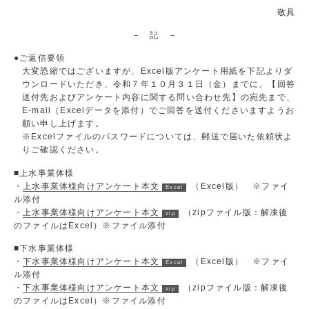
敬具
－ 記 －
●ご返信要領
大変恐縮ではございますが、Excel版アンケート用紙を下記よりダ
ウンロードいただき、令和７年１０月３１日（金）までに、【回答
送付先およびアンケート内容に関する問い合わせ先】の宛先まで、
E-mail（Excelデータを添付）でご回答を送付くださいますようお
願い申し上げます。
※Excelファイルのパスワードについては、郵送で届いた依頼状よ
りご確認ください。
■上水事業体様
・
上水事業体様向けアンケート本文
（Excel版） ※ファイ
ル添付
・
上水事業体様向けアンケート本文
（zipファイル版：解凍後
のファイルはExcel）※ファイル添付
■下水事業体様
・
下水事業体様向けアンケート本文
（Excel版） ※ファイ
ル添付
・
下水事業体様向けアンケート本文
（zipファイル版：解凍後
のファイルはExcel）※ファイル添付