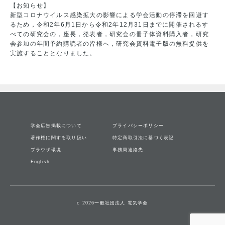
【お知らせ】
新型コロナウイルス感染拡大の影響による学会活動の停滞を回避す
るため，令和2年6月1日から令和2年12月31日までに開催されるす
べての研究会の，座長，発表者，研究会の冊子体資料購入者，研究
会参加の年間予約購読者の皆様へ，研究会資料電子版の無料提供を
実施することとなりました。
学会広告掲載について
プライバシーポリシー
著作権に関する取り扱い
特定商取引法に基づく表記
ブラウザ環境
事務局連絡先
English
c 2026一般社団法人 電気学会