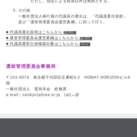
ただし、指定による投票以外は無効とする。
その他
一般社団法人移行後の代議員の選出は、「代議員選出規程」
及び「選挙管理委員会運営要綱」に則って行う。
■ 代議員選出規程はこちらから
■ 選挙管理委員会運営要綱はこちらから
■ 代議員選挙立候補届出書はこちらから
選挙管理委員会事務局
〒102-0076 東京都千代田区五番町6-2 HOMAT HORIZONビル8
階
一般社団法人 電気学会 総務課
e-mail：senkyo(at)iee.or.jp (at)→@