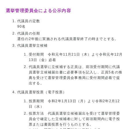
選挙管理委員会による公示内容
代議員の定数
90名
代議員の任期
選任の2年後に実施される代議員選挙終了の時までとする。
代議員選挙立候補
受付期間 令和元年11月21日（木）より令和元年12月
13日（金）必着
代議員選挙に立候補する正員は、前項受付期間に代議
員選挙立候補届出書に必要事項を記入し、正員5名の推
薦を受けて選挙管理委員会事務局に受付期間必着で提
出する。
代議員選挙投票（電子投票）
投票期間 令和2年1月13日（月）より令和2年2月12
日（水）
投票方法 代議員選挙立候補届出を受けて選挙管理委
員会で確定した立候補者に対して前項期間内に電子投
票または書面投票を行うものとする。