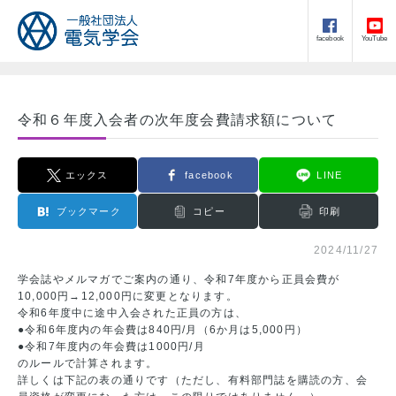
facebook
YouTube
令和６年度入会者の次年度会費請求額について
エックス
facebook
LINE
ブックマーク
コピー
印刷
2024/11/27
学会誌やメルマガでご案内の通り、令和7年度から正員会費が
10,000円→12,000円に変更となります。
令和6年度中に途中入会された正員の方は、
●令和6年度内の年会費は840円/月（6か月は5,000円）
●令和7年度内の年会費は1000円/月
のルールで計算されます。
詳しくは下記の表の通りです（ただし、有料部門誌を購読の方、会