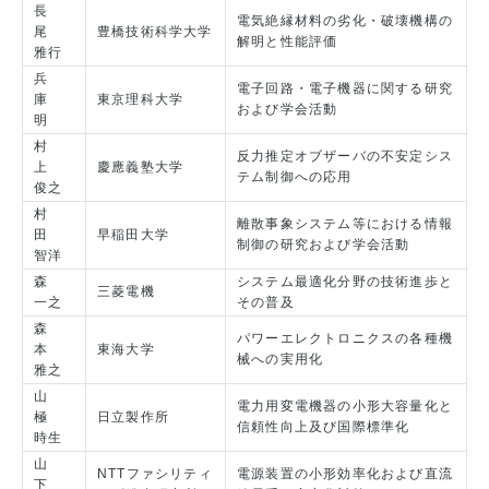
長
電気絶縁材料の劣化・破壊機構の
尾
豊橋技術科学大学
解明と性能評価
雅行
兵
電子回路・電子機器に関する研究
庫
東京理科大学
および学会活動
明
村
反力推定オブザーバの不安定シス
上
慶應義塾大学
テム制御への応用
俊之
村
離散事象システム等における情報
田
早稲田大学
制御の研究および学会活動
智洋
森
システム最適化分野の技術進歩と
三菱電機
一之
その普及
森
パワーエレクトロニクスの各種機
本
東海大学
械への実用化
雅之
山
電力用変電機器の小形大容量化と
極
日立製作所
信頼性向上及び国際標準化
時生
山
NTTファシリティ
電源装置の小形効率化および直流
下