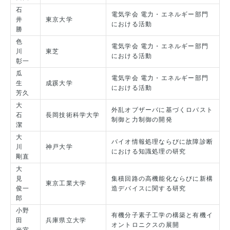
石
電気学会 電力・エネルギー部門
井
東京大学
における活動
勝
色
電気学会 電力・エネルギー部門
川
東芝
における活動
彰一
瓜
電気学会 電力・エネルギー部門
生
成蹊大学
における活動
芳久
大
外乱オブザーバに基づくロバスト
石
長岡技術科学大学
制御と力制御の開発
潔
大
バイオ情報処理ならびに故障診断
川
神戸大学
における知識処理の研究
剛直
大
見
集積回路の高機能化ならびに新構
東京工業大学
俊一
造デバイスに関する研究
郎
小野
有機分子素子工学の構築と有機イ
田
兵庫県立大学
オントロニクスの展開