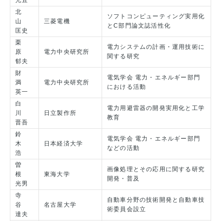
光宜
北
ソフトコンピューティング実用化
山
三菱電機
とC部門論文誌活性化
匡史
栗
電力システムの計画・運用技術に
原
電力中央研究所
関する研究
郁夫
財
電気学会 電力・エネルギー部門
満
電力中央研究所
における活動
英一
白
電力用避雷器の開発実用化と工学
川
日立製作所
教育
晋吾
鈴
電気学会 電力・エネルギー部門
木
日本経済大学
などの活動
浩
曽
画像処理とその応用に関する研究
根
東海大学
開発・普及
光男
寺
自動車分野の技術開発と自動車技
谷
名古屋大学
術委員会設立
達夫