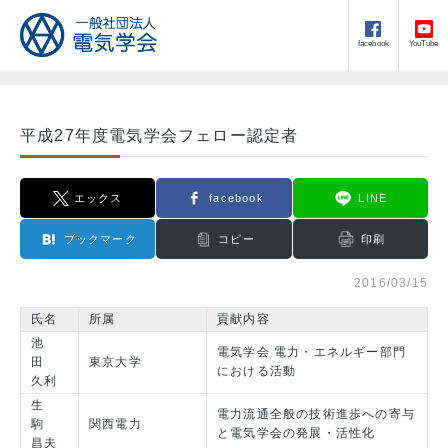
facebook
YouTube
平成27年度電気学会フェロー認定者
エックス
facebook
LINE
ブックマーク
コピー
印刷
2016/03/15
氏名
所属
貢献内容
池
電気学会 電力・エネルギー部門
田
東京大学
における活動
久利
生
電力流通全般の技術進歩への寄与
駒
関西電力
と電気学会の発展・活性化
昌夫