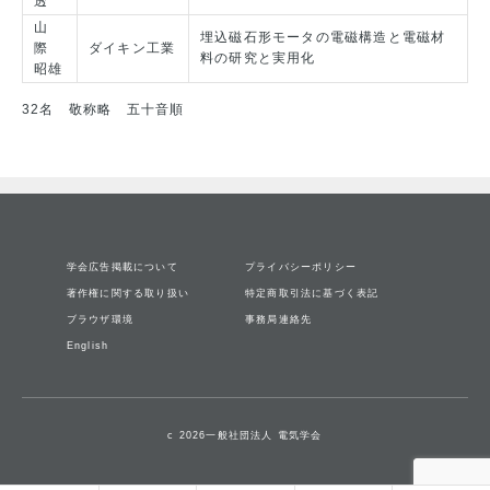
透
山
埋込磁石形モータの電磁構造と電磁材
際
ダイキン工業
料の研究と実用化
昭雄
32名 敬称略 五十音順
学会広告掲載について
プライバシーポリシー
著作権に関する取り扱い
特定商取引法に基づく表記
ブラウザ環境
事務局連絡先
English
c 2026一般社団法人 電気学会