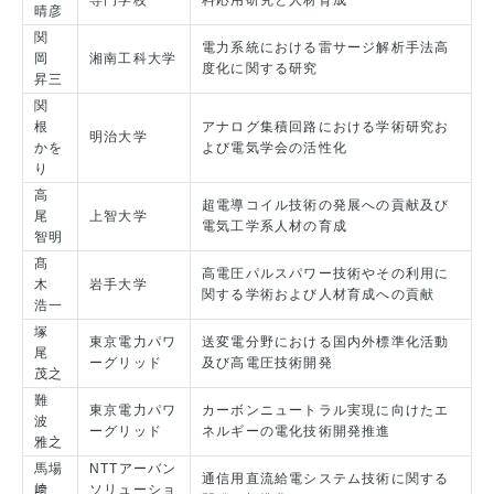
専門学校
料応用研究と人材育成
晴彦
関
電力系統における雷サージ解析手法高
岡
湘南工科大学
度化に関する研究
昇三
関
根
アナログ集積回路における学術研究お
明治大学
かを
よび電気学会の活性化
り
高
超電導コイル技術の発展への貢献及び
尾
上智大学
電気工学系人材の育成
智明
髙
高電圧パルスパワー技術やその利用に
木
岩手大学
関する学術および人材育成への貢献
浩一
塚
東京電力パワ
送変電分野における国内外標準化活動
尾
ーグリッド
及び高電圧技術開発
茂之
難
東京電力パワ
カーボンニュートラル実現に向けたエ
波
ーグリッド
ネルギーの電化技術開発推進
雅之
馬場
NTTアーバン
通信用直流給電システム技術に関する
﨑
ソリューショ