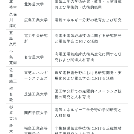
北
電気工学の学術研究・教育・人材育成
北海道大学
裕幸
および学術的・技術的振興
久保
川
広島工業大学
電気エネルギー分野の教育および研究
淳司
五
電力中央研究
高電圧電気絶縁技術に関する研究開発
島
所
と電気学会における活動
久司
小
高電圧電気絶縁技術高度化に関する研
島
名古屋大学
究および関連人材育成
寛樹
佐
東芝エネルギ
送変電技術分野における研究開発・実
藤
ーシステムズ
用化および電気学会における活動
純正
椎
医工学分野での先駆的イメージング技
名
芝浦工業大学
術の研究と人材育成
毅
杉
電気エネルギー工学分野の学術研究と
原
関西学院大学
人材育成
英治
鈴
福島工業高等
非接触磁気支持技術における反磁性材
木