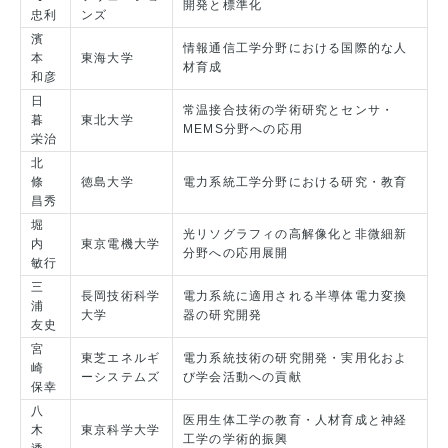
開発と標準化
忠利
ンズ
濱
情報通信工学分野における国際的な人
本
東海大学
材育成
和彦
日
常温接合技術の学術研究とセンサ・
暮
東北大学
MEMS分野への応用
栄治
北
條
徳島大学
電力系統工学分野における研究・教育
昌秀
堀
光リソグラフィの高解像化と非微細新
内
東京電機大学
分野への応用展開
敏行
三
長岡技術科学
電力系統に適用される半導体電力変換
浦
大学
器の研究開発
友史
宮
東芝エネルギ
電力系統技術の研究開発・実用化およ
崎
ーシステムズ
び学会活動への貢献
保幸
八
医用生体工学の教育・人材育成と神経
木
東京科学大学
工学の学術的振興