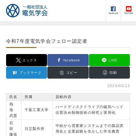
facebook
YouTube
令和7年度電気学会フェロー認定者
エックス
facebook
LINE
ブックマーク
コピー
印刷
2026/03/13
氏名
所属
貢献内容
熱
ハードディスクドライブの磁気ヘッド
海
千葉工業大学
位置決め制御技術の研究と実用化
武憲
石
中給から需要家システムまでの製品実
田
日立製作所
用化と企業経験を生かした学生教育
隆張