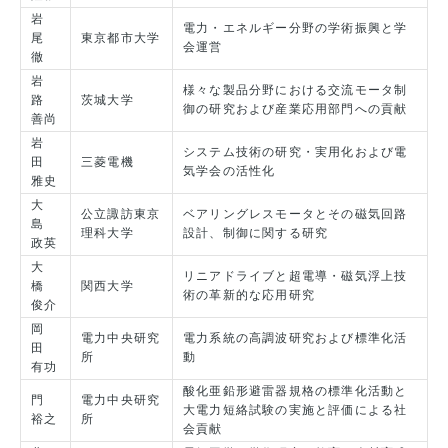
岩
電力・エネルギー分野の学術振興と学
尾
東京都市大学
会運営
徹
岩
様々な製品分野における交流モータ制
路
茨城大学
御の研究および産業応用部門への貢献
善尚
岩
システム技術の研究・実用化および電
田
三菱電機
気学会の活性化
雅史
大
公立諏訪東京
ベアリングレスモータとその磁気回路
島
理科大学
設計、制御に関する研究
政英
大
リニアドライブと超電導・磁気浮上技
橋
関西大学
術の革新的な応用研究
俊介
岡
電力中央研究
電力系統の高調波研究および標準化活
田
所
動
有功
酸化亜鉛形避雷器規格の標準化活動と
門
電力中央研究
大電力短絡試験の実施と評価による社
裕之
所
会貢献