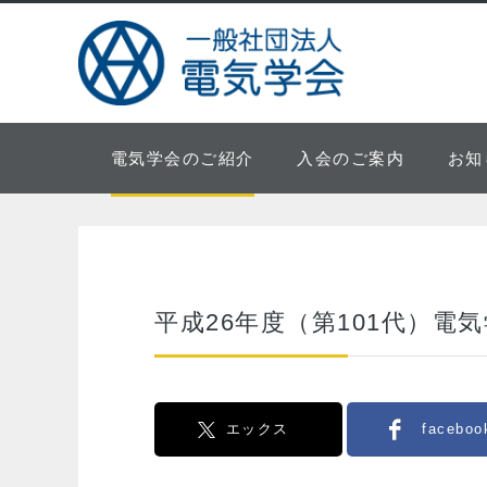
電気学会のご紹介
入会のご案内
お知
平成26年度（第101代）電
エックス
faceboo