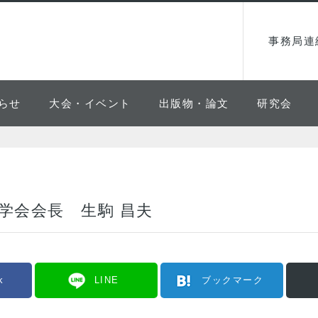
事務局連
らせ
大会・イベント
出版物・論文
研究会
気学会会長 生駒 昌夫
k
LINE
ブックマーク