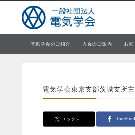
電気学会のご紹介
入会のご案内
お知
電気学会東京支部茨城支所主
エックス
faceboo