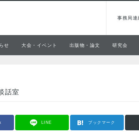
事務局連
らせ
大会・イベント
出版物・論文
研究会
談話室
k
LINE
ブックマーク