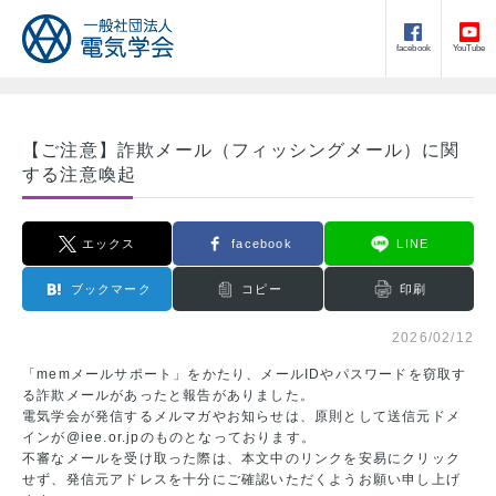
facebook
YouTube
【ご注意】詐欺メール（フィッシングメール）に関
する注意喚起
エックス
facebook
LINE
ブックマーク
コピー
印刷
2026/02/12
「memメールサポート」をかたり、メールIDやパスワードを窃取す
る詐欺メールがあったと報告がありました。
電気学会が発信するメルマガやお知らせは、原則として送信元ドメ
インが@iee.or.jpのものとなっております。
不審なメールを受け取った際は、本文中のリンクを安易にクリック
せず、発信元アドレスを十分にご確認いただくようお願い申し上げ