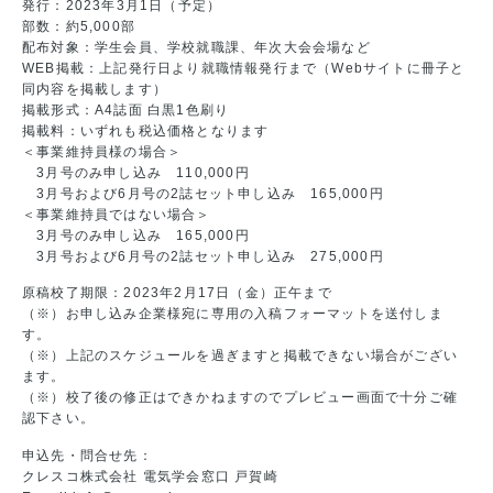
発行：2023年3月1日（予定）
部数：約5,000部
配布対象：学生会員、学校就職課、年次大会会場など
WEB掲載：上記発行日より就職情報発行まで（Webサイトに冊子と
同内容を掲載します）
掲載形式：A4誌面 白黒1色刷り
掲載料：いずれも税込価格となります
＜事業維持員様の場合＞
3月号のみ申し込み 110,000円
3月号および6月号の2誌セット申し込み 165,000円
＜事業維持員ではない場合＞
3月号のみ申し込み 165,000円
3月号および6月号の2誌セット申し込み 275,000円
原稿校了期限：2023年2月17日（金）正午まで
（※）お申し込み企業様宛に専用の入稿フォーマットを送付しま
す。
（※）上記のスケジュールを過ぎますと掲載できない場合がござい
ます。
（※）校了後の修正はできかねますのでプレビュー画面で十分ご確
認下さい。
申込先・問合せ先：
クレスコ株式会社 電気学会窓口 戸賀崎