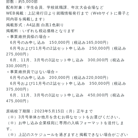
部数：約5,000部
配布対象：学生会員、学校就職課、年次大会会場など
WEB掲載：上記発行日より就職情報発行まで（Webサイトに冊子と
同内容を掲載します）
掲載形式：A4誌面 白黒1色刷り
掲載料：いずれも税込価格となります
＜事業維持員様の場合＞
6月号のみ申し込み 150,000円（税込み165,000円）
6月号および11月号の2誌セット申し込み 250,000円（税込み
275,000円）
6月、11月、3月号の3誌セット申し込み 300,000円（税込み
330,000円）
＜事業維持員ではない場合＞
6月号のみ申し込み 200,000円（税込み220,000円）
6月号および11月号の2誌セット申し込み 350,000円（税込み
375,000円）
6月、11月、3月号の3誌セット申し込み 450,000円（税込み
475,000円）
原稿校了期限：2023年5月15日（月）正午まで
（※）3月号単体か他月を含むお得なセットをお選びください。
（※）お申し込み企業様宛に専用の入稿フォーマットを送付しま
す。
（※）上記のスケジュールを過ぎますと掲載できない場合がござい