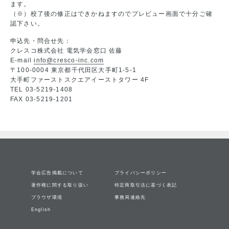
ます。
（※）校了後の修正はできかねますのでプレビュー画面で十分ご確
認下さい。
申込先・問合せ先：
クレスコ株式会社 電気学会窓口 佐藤
E-mail
info@cresco-inc.com
〒100-0004 東京都千代田区大手町1-5-1
大手町ファーストスクエアイーストタワー 4F
TEL 03-5219-1408
FAX 03-5219-1201
学会広告掲載について
プライバシーポリシー
著作権に関する取り扱い
特定商取引法に基づく表記
ブラウザ環境
事務局連絡先
English