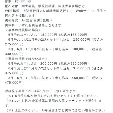
部数：約5,000部
配布対象：学生会員、学校就職課、年次大会会場など
WEB掲載：上記発行日より就職情報発行まで（Webサイトに冊子と
同内容を掲載します）
掲載形式：A4誌面 白黒1色刷り
掲載料：いずれも税込価格となります
＜事業維持員様の場合＞
6月号のみ申し込み 150,000円（税込み165,000円）
6月号および11月号の2誌セット申し込み 250,000円（税込み
275,000円）
3月、6月、11月号の3誌セット申し込み 300,000円（税込み
330,000円）
＜事業維持員ではない場合＞
6月号のみ申し込み 200,000円（税込み220,000円）
6月号および11月号の2誌セット申し込み 350,000円（税込み
375,000円）
3月、6月、11月号の3誌セット申し込み 450,000円（税込み
475,000円）
原稿校了期限：2024年5月15日（水）正午まで
（※）6月号単体か他月を含むお得なセットをお選びください。
（※）お申し込み企業様宛に専用の入稿フォーマットを送付しま
す。
（※）上記のスケジュールを過ぎますと掲載できない場合がござい