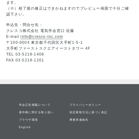
ます。
（※）校了後の修正はできかねますのでプレビュー画面で十分ご確
認下さい。
申込先・問合せ先：
クレスコ株式会社 電気学会窓口 佐藤
E-mail
info@cresco-inc.com
〒100-0004 東京都千代田区大手町1-5-1
大手町ファーストスクエアイーストタワー 4F
TEL 03-5219-1408
FAX 03-5219-1201
学会広告掲載について
プライバシーポリシー
著作権に関する取り扱い
特定商取引法に基づく表記
ブラウザ環境
事務局連絡先
English