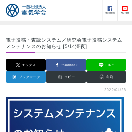
facebook
YouTube
電子投稿・査読システム／研究会電子投稿システム
メンテナンスのお知らせ [5/14深夜]
エックス
facebook
LINE
ブックマーク
コピー
印刷
2022/04/28