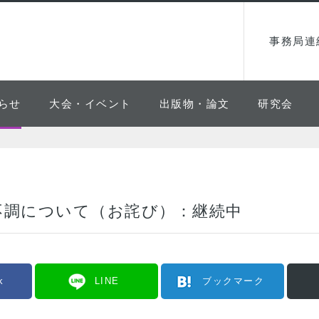
事務局連
らせ
大会・イベント
出版物・論文
研究会
不調について（お詫び）：継続中
k
LINE
ブックマーク