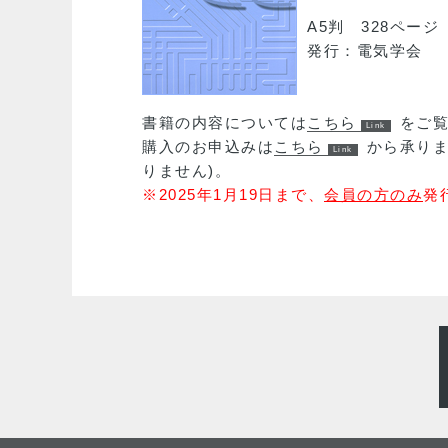
A5判 328ページ 定
発行：電気学会 
書籍の内容については
こちら
をご
購入のお申込みは
こちら
から承り
りません)。
※2025年1月19日まで、
会員の方のみ
発