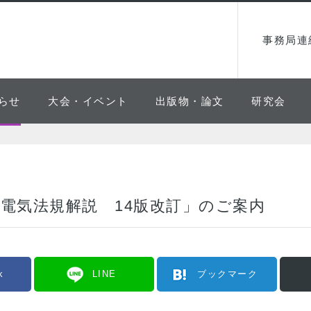
事務局連
らせ
大会・イベント
出版物・論文
研究会
電気法規解説 14版改訂」のご案内
k
LINE
ブックマーク