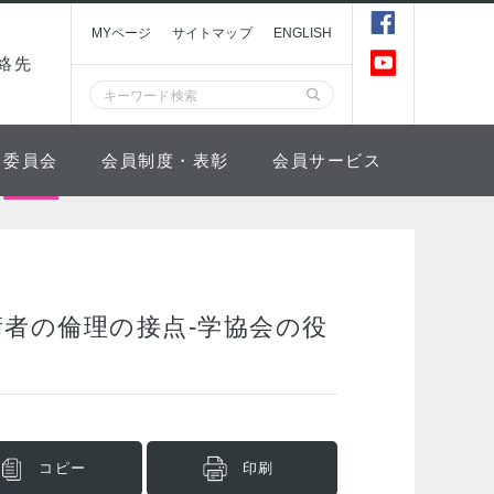
MYページ
サイトマップ
ENGLISH
絡先
委員会
会員制度・表彰
会員サービス
者の倫理の接点-学協会の役
コピー
印刷