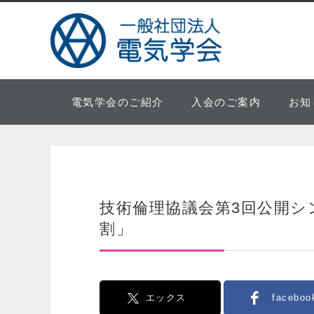
電気学会のご紹介
入会のご案内
お知
技術倫理協議会第3回公開シ
割」
エックス
faceboo