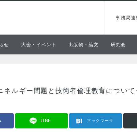
事務局連
らせ
大会・イベント
出版物・論文
研究会
 エネルギー問題と技術者倫理教育について
k
LINE
ブックマーク