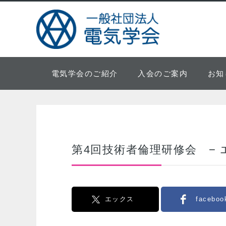
電気学会のご紹介
入会のご案内
お知
第4回技術者倫理研修会 −
エックス
faceboo