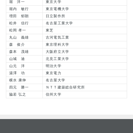
堀 洋一
東京大学
堀内 敏行
東京電機大学
増田 郁朗
日立製作所
松井 信行
名古屋工業大学
松岡 孝一
東芝
丸山 義雄
古河電気工業
森 俊介
東京理科大学
森本 茂雄
大阪府立大学
山城 迪
北見工業大学
山元 洋
明治大学
湯澤 功
東京電力
横水 康伸
名古屋大学
四元 勝一
ＮＴＴ建築総合研究所
脇若 弘之
信州大学