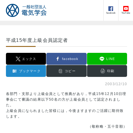
facebook
YouTube
平成15年度上級会員認定者
エックス
facebook
LINE
ブックマーク
コピー
印刷
2003/12/10
各部門・支部より上級会員として推薦があり，平成15年12月10日理
事会にて審議の結果以下50名の方が上級会員として認定されまし
た。
上級会員になられました皆様には，今後ますますのご活躍に期待致
します。
（敬称略・五十音順）