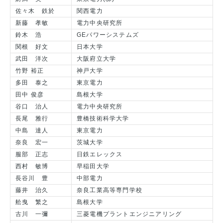
佐々木 鉄於
関西電力
新藤 孝敏
電力中央研究所
鈴木 浩
GEパワーシステムズ
関根 好文
日本大学
武田 洋次
大阪府立大学
竹野 裕正
神戸大学
多田 泰之
東京電力
田中 俊彦
島根大学
谷口 治人
電力中央研究所
長尾 雅行
豊橋技術科学大学
中島 達人
東京電力
奈良 宏一
茨城大学
服部 正志
日鉄エレックス
西村 敏博
早稲田大学
長谷川 豊
中部電力
藤井 治久
奈良工業高等専門学校
舩曳 繁之
島根大学
古川 一彌
三菱電機プラントエンジニアリング