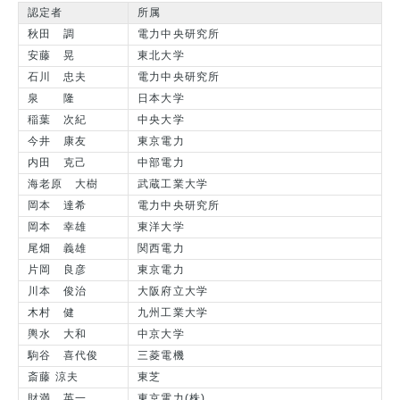
認定者
所属
秋田 調
電力中央研究所
安藤 晃
東北大学
石川 忠夫
電力中央研究所
泉 隆
日本大学
稲葉 次紀
中央大学
今井 康友
東京電力
内田 克己
中部電力
海老原 大樹
武蔵工業大学
岡本 達希
電力中央研究所
岡本 幸雄
東洋大学
尾畑 義雄
関西電力
片岡 良彦
東京電力
川本 俊治
大阪府立大学
木村 健
九州工業大学
輿水 大和
中京大学
駒谷 喜代俊
三菱電機
斎藤 涼夫
東芝
財満 英一
東京電力(株)