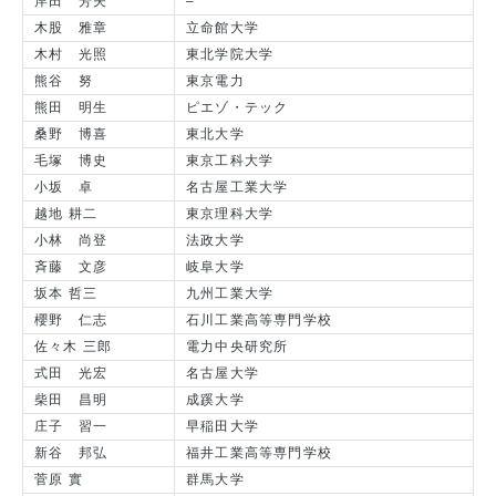
岸田 芳夫
–
木股 雅章
立命館大学
木村 光照
東北学院大学
熊谷 努
東京電力
熊田 明生
ピエゾ・テック
桑野 博喜
東北大学
毛塚 博史
東京工科大学
小坂 卓
名古屋工業大学
越地 耕二
東京理科大学
小林 尚登
法政大学
斉藤 文彦
岐阜大学
坂本 哲三
九州工業大学
櫻野 仁志
石川工業高等専門学校
佐々木 三郎
電力中央研究所
式田 光宏
名古屋大学
柴田 昌明
成蹊大学
庄子 習一
早稲田大学
新谷 邦弘
福井工業高等専門学校
菅原 實
群馬大学