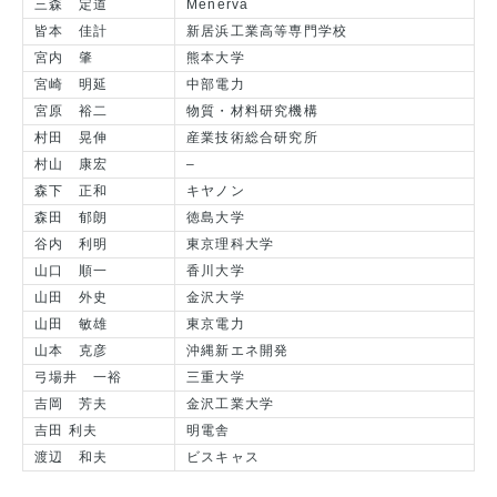
三森 定道
Menerva
皆本 佳計
新居浜工業高等専門学校
宮内 肇
熊本大学
宮崎 明延
中部電力
宮原 裕二
物質・材料研究機構
村田 晃伸
産業技術総合研究所
村山 康宏
–
森下 正和
キヤノン
森田 郁朗
徳島大学
谷内 利明
東京理科大学
山口 順一
香川大学
山田 外史
金沢大学
山田 敏雄
東京電力
山本 克彦
沖縄新エネ開発
弓場井 一裕
三重大学
吉岡 芳夫
金沢工業大学
吉田 利夫
明電舎
渡辺 和夫
ビスキャス