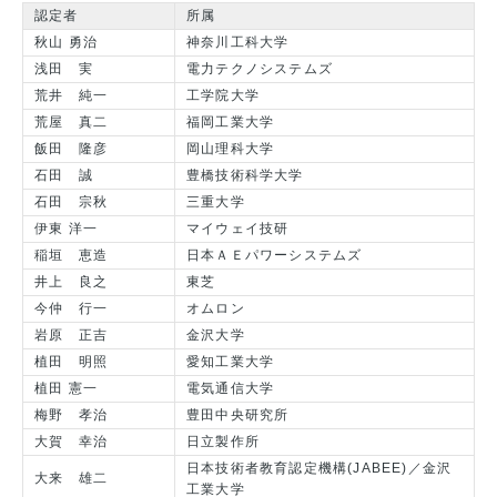
認定者
所属
秋山 勇治
神奈川工科大学
浅田 実
電力テクノシステムズ
荒井 純一
工学院大学
荒屋 真二
福岡工業大学
飯田 隆彦
岡山理科大学
石田 誠
豊橋技術科学大学
石田 宗秋
三重大学
伊東 洋一
マイウェイ技研
稲垣 恵造
日本ＡＥパワーシステムズ
井上 良之
東芝
今仲 行一
オムロン
岩原 正吉
金沢大学
植田 明照
愛知工業大学
植田 憲一
電気通信大学
梅野 孝治
豊田中央研究所
大賀 幸治
日立製作所
日本技術者教育認定機構(JABEE)／金沢
大来 雄二
工業大学