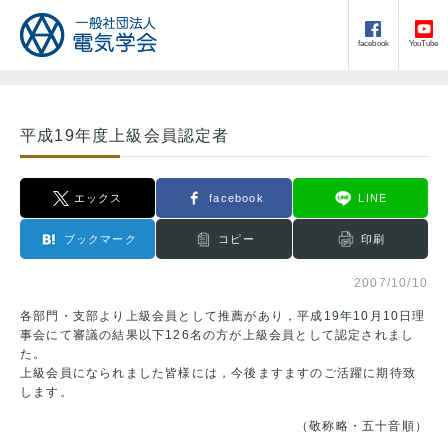
facebook
YouTube
平成19年度上級会員認定者
エックス
facebook
LINE
ブックマーク
コピー
印刷
2007/10/10
各部門・支部より上級会員として推薦があり，平成19年10月10日理
事会にて審議の結果以下126名の方が上級会員として認定されまし
た。
上級会員になられました皆様には，今後ますますのご活躍に期待致
します。
（敬称略・五十音順）