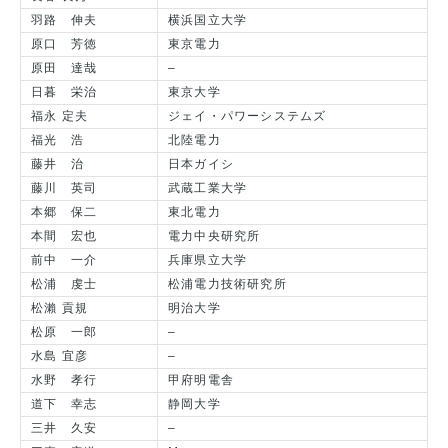
羽路 伸夫
横浜国立大学
原口 芳徳
東京電力
原田 達哉
–
日暮 栄治
東京大学
福永 定夫
ジェイ・パワーシステムズ
福光 浩
北陸電力
藤井 治
日本ガイシ
藤川 英司
武蔵工業大学
本郷 保二
東北電力
本間 宏也
電力中央研究所
前中 一介
兵庫県立大学
松浦 虔士
松浦電力技術研究所
松瀨 貢規
明治大学
松原 一郎
–
水島 宜彦
–
水野 孝行
甲府明電舎
道下 幸志
静岡大学
三井 久安
–