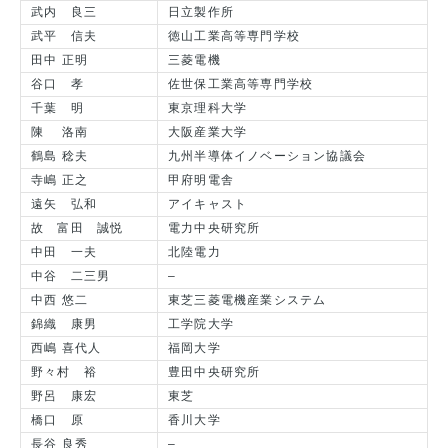
武内 良三
日立製作所
武平 信夫
徳山工業高等専門学校
田中 正明
三菱電機
谷口 孝
佐世保工業高等専門学校
千葉 明
東京理科大学
陳 洛南
大阪産業大学
鶴島 稔夫
九州半導体イノベーション協議会
寺嶋 正之
甲府明電舎
遠矢 弘和
アイキャスト
故 富田 誠悦
電力中央研究所
中田 一夫
北陸電力
中谷 二三男
–
中西 悠二
東芝三菱電機産業システム
錦織 康男
工学院大学
西嶋 喜代人
福岡大学
野々村 裕
豊田中央研究所
野呂 康宏
東芝
橋口 原
香川大学
長谷 良秀
–