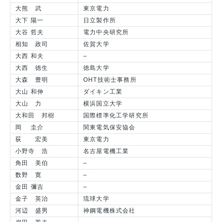
大熊 武
東京電力
大下 陽一
日立製作所
大谷 哲夫
電力中央研究所
相知 政司
佐賀大学
大西 和夫
–
大西 徳生
徳島大学
大森 豊明
OHT技術士事務所
大山 和伸
ダイキン工業
大山 力
横浜国立大学
大和田 邦樹
国際標準化工学研究所
岡 圭介
関東電気保安協会
荻 宏美
東京電力
小野寺 浩
名古屋電機工業
角田 美伯
–
数野 寛
–
金田 彌吉
–
金子 英治
琉球大学
河辺 盛男
神鋼電機株式会社