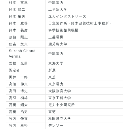
杉本 重幸
中部電力
鈴木 穎二
工学院大学
鈴木 敏夫
ユカインダストリーズ
鈴木 政善
日立製作所（鈴木政善技術士事務所）
鈴木 義彦
科学技術振興機構
須藤 剛志
三菱電機
住吉 文夫
鹿児島大学
Suresh Chand
中部電力
Verma
曽根 光男
東海大学
認定者
所属
田井 一郎
東芝
高須 伸夫
東京電力
高田 博史
大阪教育大学
高羽 禎雄
東京工科大学
髙橋 紹大
電力中央研究所
高橋 治男
東芝
竹内 伸直
秋田県立大学
竹内 幸裕
デンソー