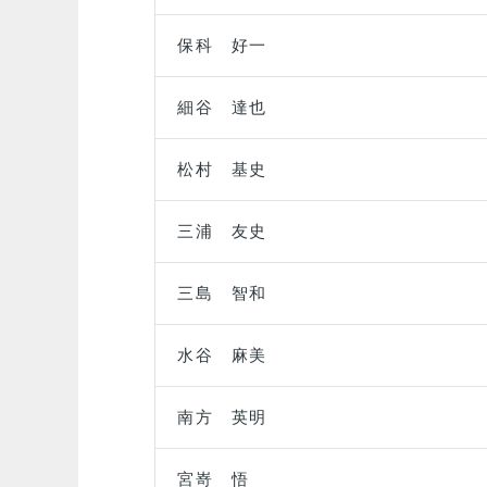
保科 好一
細谷 達也
松村 基史
三浦 友史
三島 智和
水谷 麻美
南方 英明
宮嵜 悟