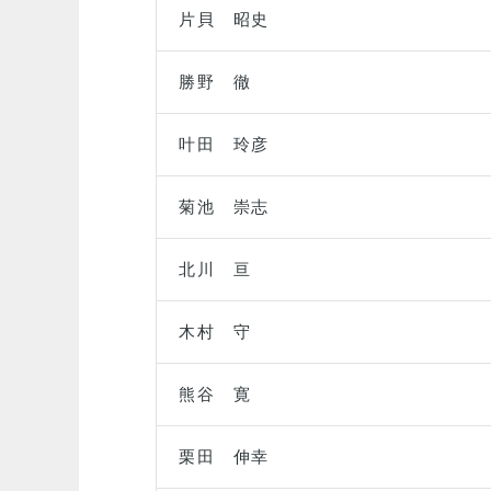
片貝 昭史
勝野 徹
叶田 玲彦
菊池 崇志
北川 亘
木村 守
熊谷 寛
栗田 伸幸