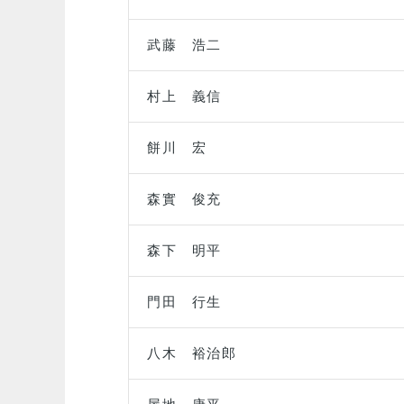
武藤 浩二
村上 義信
餅川 宏
森實 俊充
森下 明平
門田 行生
八木 裕治郎