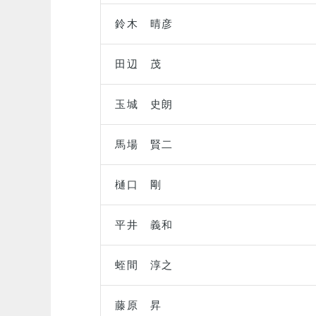
鈴木 晴彦
田辺 茂
玉城 史朗
馬場 賢二
樋口 剛
平井 義和
蛭間 淳之
藤原 昇