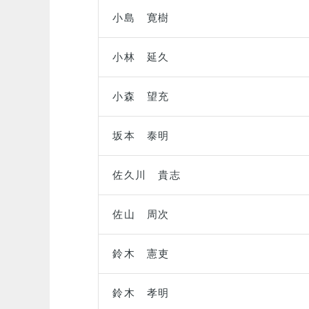
小島 寛樹
小林 延久
小森 望充
坂本 泰明
佐久川 貴志
佐山 周次
鈴木 憲吏
鈴木 孝明