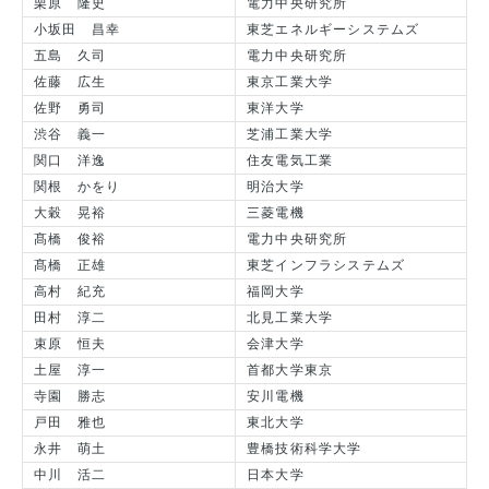
栗原 隆史
電力中央研究所
小坂田 昌幸
東芝エネルギーシステムズ
五島 久司
電力中央研究所
佐藤 広生
東京工業大学
佐野 勇司
東洋大学
渋谷 義一
芝浦工業大学
関口 洋逸
住友電気工業
関根 かをり
明治大学
大穀 晃裕
三菱電機
髙橋 俊裕
電力中央研究所
髙橋 正雄
東芝インフラシステムズ
高村 紀充
福岡大学
田村 淳二
北見工業大学
束原 恒夫
会津大学
土屋 淳一
首都大学東京
寺園 勝志
安川電機
戸田 雅也
東北大学
永井 萌土
豊橋技術科学大学
中川 活二
日本大学