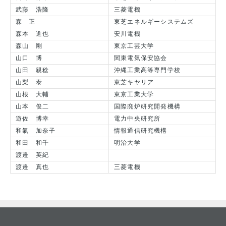
武藤 浩隆
三菱電機
森 正
東芝エネルギーシステムズ
森本 進也
安川電機
森山 剛
東京工芸大学
山口 博
関東電気保安協会
山田 親稔
沖縄工業高等専門学校
山梨 泰
東芝キヤリア
山根 大輔
東京工業大学
山本 俊二
国際廃炉研究開発機構
遊佐 博幸
電力中央研究所
和氣 加奈子
情報通信研究機構
和田 和千
明治大学
渡邉 英紀
渡邉 真也
三菱電機