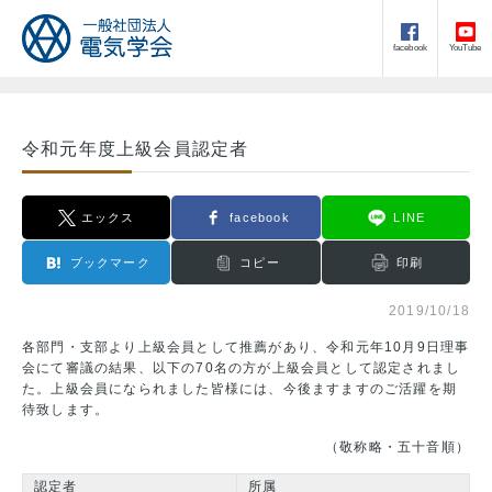
facebook
YouTube
令和元年度上級会員認定者
エックス
facebook
LINE
ブックマーク
コピー
印刷
2019/10/18
各部門・支部より上級会員として推薦があり、令和元年10月9日理事
会にて審議の結果、以下の70名の方が上級会員として認定されまし
た。上級会員になられました皆様には、今後ますますのご活躍を期
待致します。
（敬称略・五十音順）
認定者
所属