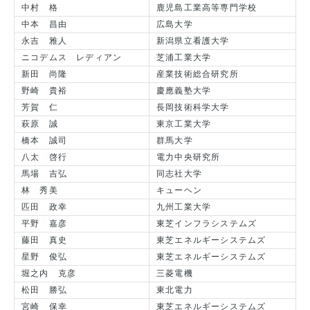
中村 格
鹿児島工業高等専門学校
中本 昌由
広島大学
永吉 雅人
新潟県立看護大学
ニコデムス レディアン
芝浦工業大学
新田 尚隆
産業技術総合研究所
野崎 貴裕
慶應義塾大学
芳賀 仁
長岡技術科学大学
萩原 誠
東京工業大学
橋本 誠司
群馬大学
八太 啓行
電力中央研究所
馬場 吉弘
同志社大学
林 秀美
キューヘン
匹田 政幸
九州工業大学
平野 嘉彦
東芝インフラシステムズ
藤田 真史
東芝エネルギーシステムズ
星野 俊弘
東芝エネルギーシステムズ
堀之内 克彦
三菱電機
松田 勝弘
東北電力
宮崎 保幸
東芝エネルギーシステムズ