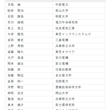
天雨 徹
中部電力
飴井 賢治
富山大学
石田 隆張
明星大学
市川 路晴
電力中央研究所
井上 喜之
住友電気工業
今井 隆浩
東芝インフラシステムズ
岩田 雅史
三菱電機
上野 秀樹
兵庫県立大学
遠藤 隆久
東芝キヤリア
大戸 基道
安川電機
岡本 健次
富士電機
加藤 崇
日産自動車
加藤 剛志
名古屋大学
金尾 則一
北陸電力
河野 剛士
豊橋技術科学大学
神田 岳文
岡山大学
菊池 祐介
兵庫県立大学
倉木 健介
富士通研究所