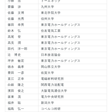
小林 浩
トーエネック
齋藤 渉
九州大学
佐藤 文博
東北学院大学
佐藤 光秀
信州大学
篠田 幸男
東京電力ホールディングス
鈴木 弘
住友電気工業
高尾 登
東京電力ホールディングス
高見 潤
東京電力ホールディングス
田代 洋一郎
東京電力ホールディングス
辻 博史
日本放送協会
坪井 敏宏
東京電力ホールディングス
徳永 義孝
岡山県立大学
豊田 一彦
佐賀大学
直江 正幸
電磁材料研究所
白銀 隆之
関西電力送配電
濱田 俊之
大阪電気通信大学
坂東 茂
電力中央研究所
福井 聡
新潟大学
福島 弘一
コベルコ科研