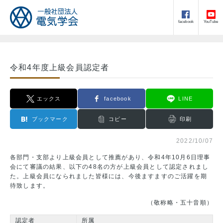
facebook
YouTube
令和4年度上級会員認定者
エックス
facebook
LINE
ブックマーク
コピー
印刷
2022/10/07
各部門・支部より上級会員として推薦があり、令和4年10月6日理事
会にて審議の結果、以下の48名の方が上級会員として認定されまし
た。上級会員になられました皆様には、今後ますますのご活躍を期
待致します。
（敬称略・五十音順）
認定者
所属