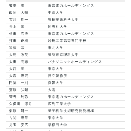
饗場 潔
東京電力ホールディングス
飯岡 大輔
中部大学
市川 周一
豊橋技術科学大学
井上 馨
同志社大学
植田 玄洋
東京電力ホールディングス
打田 正樹
鈴鹿工業高等専門学校
遠藤 恭
東北大学
大島 政英
諏訪東京理科大学
太田 高志
パナソニックホールディングス
大西 亘
東京大学
大森 隆宏
日立製作所
門脇 一則
愛媛大学
蒲原 弘昭
大電
菅野 純弥
東京電力ホールディングス
久保川 淳司
広島工業大学
栗原 研一
量子科学技術研究開発機構
古関 隆章
東京大学
児玉 安広
早稲田大学