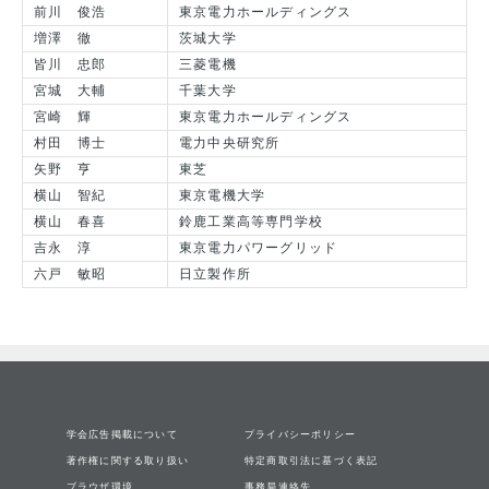
前川 俊浩
東京電力ホールディングス
増澤 徹
茨城大学
皆川 忠郎
三菱電機
宮城 大輔
千葉大学
宮崎 輝
東京電力ホールディングス
村田 博士
電力中央研究所
矢野 亨
東芝
横山 智紀
東京電機大学
横山 春喜
鈴鹿工業高等専門学校
吉永 淳
東京電力パワーグリッド
六戸 敏昭
日立製作所
学会広告掲載について
プライバシーポリシー
著作権に関する取り扱い
特定商取引法に基づく表記
ブラウザ環境
事務局連絡先